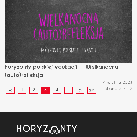
Horyzonty polskiej edukacji — Wielkanocna
(auto)refleksja
7 kwietnia 2023
Strona 3 z 12
«
1
2
3
4
…
»
»»