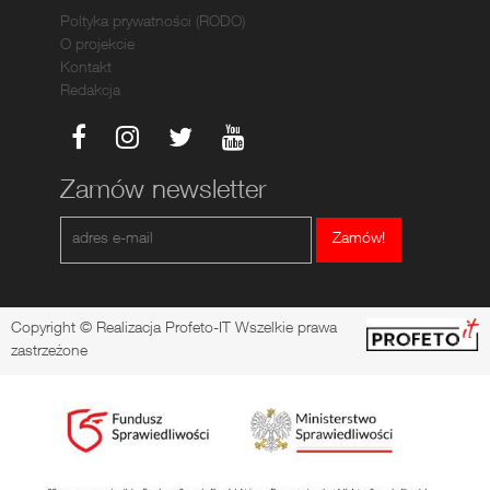
Poltyka prywatności (RODO)
O projekcie
Kontakt
Redakcja
Zamów newsletter
Zamów!
Copyright © Realizacja Profeto-IT Wszelkie prawa
zastrzeżone