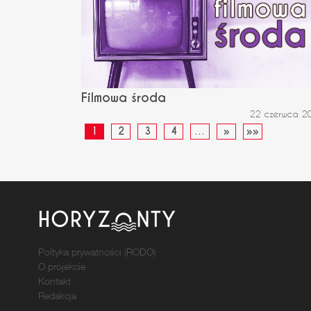
Filmowa środa
22 czerwca 2
1
2
3
4
…
»
»»
Poltyka prywatności (RODO)
O projekcie
Kontakt
Redakcja