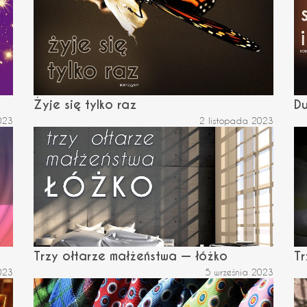
Żyje się tylko raz
Du
023
2 listopada 2023
Trzy ołtarze małżeństwa — łóżko
Tr
023
5 września 2023