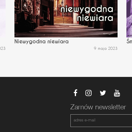
Niewygodna niewiara
Śm
023
9 maja 2023
Zamów newsletter