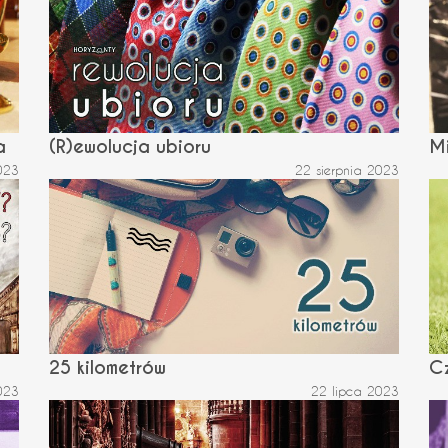
a
(R)ewolucja ubioru
M
023
22 sierpnia 2023
25 kilometrów
C
023
22 lipca 2023