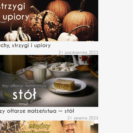
chy, strzygi i upiory
31 października 2023
zy ołtarze małżeństwa — stół
31 sierpnia 2023