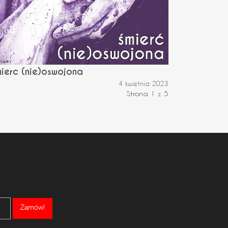
ierc (nie)oswojona
4 kwietnia 2023
Strona 1 z 5
Zamów!