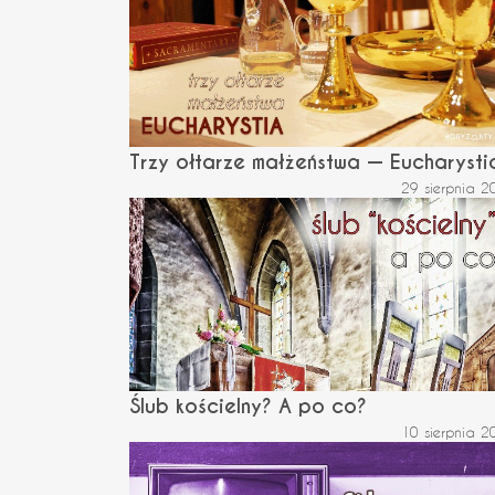
Trzy ołtarze małżeństwa — Eucharysti
29 sierpnia 2
Ślub kościelny? A po co?
10 sierpnia 2