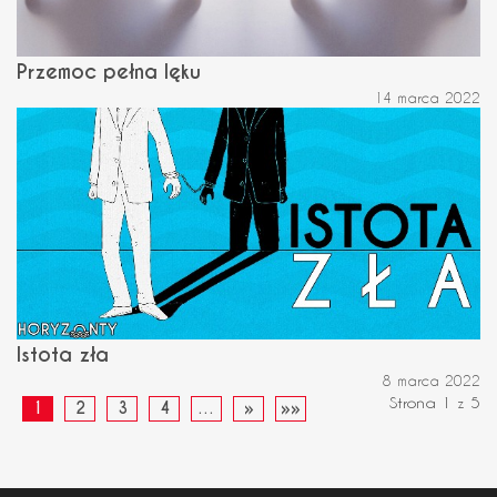
Przemoc pełna lęku
14 marca 2022
Istota zła
8 marca 2022
Strona 1 z 5
1
2
3
4
…
»
»»