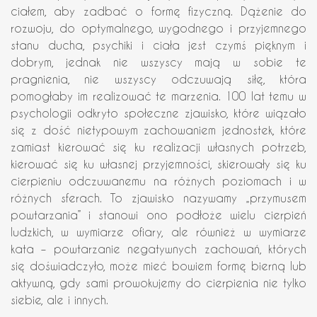
ciałem, aby zadbać o formę fizyczną. Dążenie do
rozwoju, do optymalnego, wygodnego i przyjemnego
stanu ducha, psychiki i ciała jest czymś pięknym i
dobrym, jednak nie wszyscy mają w sobie te
pragnienia, nie wszyscy odczuwają siłę, która
pomogłaby im realizować te marzenia. 100 lat temu w
psychologii odkryto społeczne zjawisko, które wiązało
się z dość nietypowym zachowaniem jednostek, które
zamiast kierować się ku realizacji własnych potrzeb,
kierować się ku własnej przyjemności, skierowały się ku
cierpieniu odczuwanemu na różnych poziomach i w
różnych sferach. To zjawisko nazywamy „przymusem
powtarzania” i stanowi ono podłoże wielu cierpień
ludzkich, w wymiarze ofiary, ale również w wymiarze
kata – powtarzanie negatywnych zachowań, których
się doświadczyło, może mieć bowiem formę bierną lub
aktywną, gdy sami prowokujemy do cierpienia nie tylko
siebie, ale i innych.