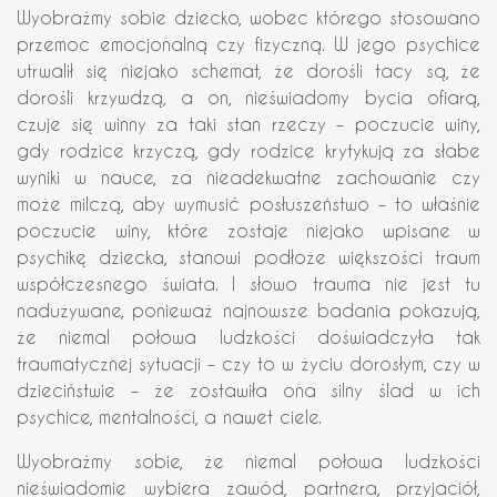
Wyobraźmy sobie dziecko, wobec którego stosowano
przemoc emocjonalną czy fizyczną. W jego psychice
utrwalił się niejako schemat, że dorośli tacy są, że
dorośli krzywdzą, a on, nieświadomy bycia ofiarą,
czuje się winny za taki stan rzeczy – poczucie winy,
gdy rodzice krzyczą, gdy rodzice krytykują za słabe
wyniki w nauce, za nieadekwatne zachowanie czy
może milczą, aby wymusić posłuszeństwo – to właśnie
poczucie winy, które zostaje niejako wpisane w
psychikę dziecka, stanowi podłoże większości traum
współczesnego świata. I słowo trauma nie jest tu
nadużywane, ponieważ najnowsze badania pokazują,
że niemal połowa ludzkości doświadczyła tak
traumatycznej sytuacji – czy to w życiu dorosłym, czy w
dzieciństwie – że zostawiła ona silny ślad w ich
psychice, mentalności, a nawet ciele.
Wyobraźmy sobie, że niemal połowa ludzkości
nieświadomie wybiera zawód, partnera, przyjaciół,