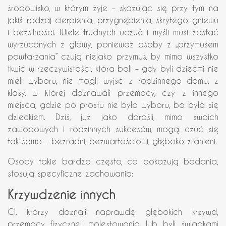
środowisko, w którym żyje – skazując się przy tym na
jakiś rodzaj cierpienia, przygnębienia, skrytego gniewu
i bezsilności. Wiele trudnych uczuć i myśli musi zostać
wyrzuconych z głowy, ponieważ osoby z „przymusem
powtarzania” czują niejako przymus, by mimo wszystko
tkwić w rzeczywistości, która boli – gdy byli dziećmi nie
mieli wyboru, nie mogli wyjść z rodzinnego domu, z
klasy, w której doznawali przemocy, czy z innego
miejsca, gdzie po prostu nie było wyboru, bo było się
dzieckiem. Dziś, już jako dorośli, mimo swoich
zawodowych i rodzinnych sukcesów, mogą czuć się
tak samo – bezradni, bezwartościowi, głęboko zranieni.
Osoby takie bardzo często, co pokazują badania,
stosują specyficzne zachowania:
Krzywdzenie innych
Ci, którzy doznali naprawdę głębokich krzywd,
przemocy fizycznej, molestowania lub byli świadkami