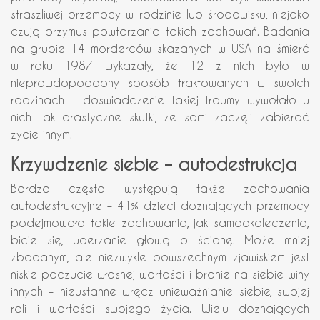
straszliwej przemocy w rodzinie lub środowisku, niejako
czują przymus powtarzania takich zachowań. Badania
na grupie 14 morderców skazanych w USA na śmierć
w roku 1987 wykazały, że 12 z nich było w
nieprawdopodobny sposób traktowanych w swoich
rodzinach – doświadczenie takiej traumy wywołało u
nich tak drastyczne skutki, że sami zaczęli zabierać
życie innym.
Krzywdzenie siebie – autodestrukcja
Bardzo często występują także zachowania
autodestrukcyjne – 41% dzieci doznających przemocy
podejmowało takie zachowania, jak samookaleczenia,
bicie się, uderzanie głową o ścianę. Może mniej
zbadanym, ale niezwykle powszechnym zjawiskiem jest
niskie poczucie własnej wartości i branie na siebie winy
innych – nieustanne wręcz unieważnianie siebie, swojej
roli i wartości swojego życia. Wielu doznających