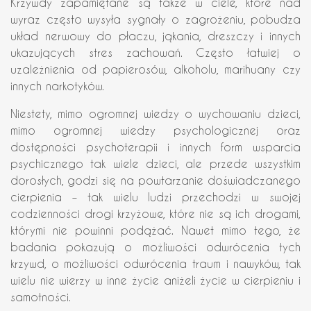
Krzywdy zapamiętane są także w ciele, które nad
wyraz często wysyła sygnały o zagrożeniu, pobudza
układ nerwowy do płaczu, jąkania, dreszczy i innych
ukazujących stres zachowań. Często łatwiej o
uzależnienia od papierosów, alkoholu, marihuany czy
innych narkotyków.
Niestety, mimo ogromnej wiedzy o wychowaniu dzieci,
mimo ogromnej wiedzy psychologicznej oraz
dostępności psychoterapii i innych form wsparcia
psychicznego tak wiele dzieci, ale przede wszystkim
dorosłych, godzi się na powtarzanie doświadczanego
cierpienia – tak wielu ludzi przechodzi w swojej
codzienności drogi krzyżowe, które nie są ich drogami,
którymi nie powinni podążać. Nawet mimo tego, że
badania pokazują o możliwości odwrócenia tych
krzywd, o możliwości odwrócenia traum i nawyków, tak
wielu nie wierzy w inne życie aniżeli życie w cierpieniu i
samotności.