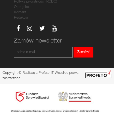
Poltyka prywatności (RODO)
O projekcie
Kontakt
Redakcja
Zamów newsletter
Zamów!
Copyright © Realizacja Profeto-IT Wszelkie prawa
zastrzeżone