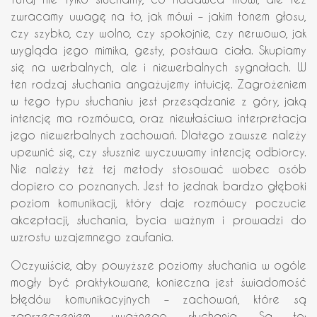
zwracamy uwagę na to, jak mówi – jakim tonem głosu,
czy szybko, czy wolno, czy spokojnie, czy nerwowo, jak
wygląda jego mimika, gesty, postawa ciała. Skupiamy
się na werbalnych, ale i niewerbalnych sygnałach. W
ten rodzaj słuchania angażujemy intuicję. Zagrożeniem
w tego typu słuchaniu jest przesądzanie z góry, jaką
intencję ma rozmówca, oraz niewłaściwa interpretacja
jego niewerbalnych zachowań. Dlatego zawsze należy
upewnić się, czy słusznie wyczuwamy intencję odbiorcy.
Nie należy też tej metody stosować wobec osób
dopiero co poznanych. Jest to jednak bardzo głęboki
poziom komunikacji, który daje rozmówcy poczucie
akceptacji, słuchania, bycia ważnym i prowadzi do
wzrostu wzajemnego zaufania.
Oczywiście, aby powyższe poziomy słuchania w ogóle
mogły być praktykowane, konieczna jest świadomość
błędów komunikacyjnych – zachowań, które są
zaprzeczeniem uważnego słuchania. Są to: