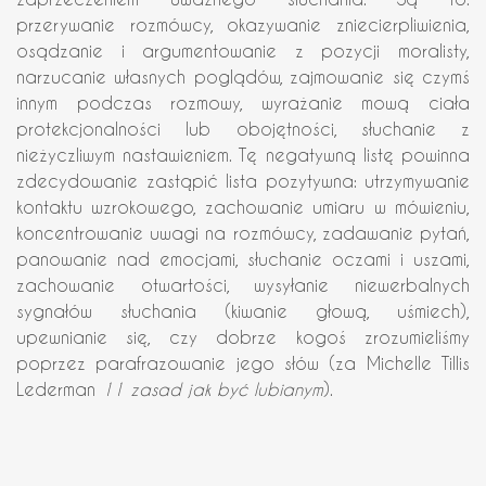
przerywanie rozmówcy, okazywanie zniecierpliwienia,
osądzanie i argumentowanie z pozycji moralisty,
narzucanie własnych poglądów, zajmowanie się czymś
innym podczas rozmowy, wyrażanie mową ciała
protekcjonalności lub obojętności, słuchanie z
nieżyczliwym nastawieniem. Tę negatywną listę powinna
zdecydowanie zastąpić lista pozytywna: utrzymywanie
kontaktu wzrokowego, zachowanie umiaru w mówieniu,
koncentrowanie uwagi na rozmówcy, zadawanie pytań,
panowanie nad emocjami, słuchanie oczami i uszami,
zachowanie otwartości, wysyłanie niewerbalnych
sygnałów słuchania (kiwanie głową, uśmiech),
upewnianie się, czy dobrze kogoś zrozumieliśmy
poprzez parafrazowanie jego słów (za Michelle Tillis
Lederman
11 zasad jak być lubianym
).