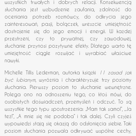
wszystkich trwałych i dobrych relacji. Konsekwencją
słuchania jest wzbudzenie zaufania, zdolność do
oceniania potrzeb rozmówcy, do odkrycia jego
zainteresowań, pasji, bolączek, wreszcie umiejętność
dostrojenie się do jego emocji i energii. W każdej
przestrzeni, czy to prywatnej, czy zawodowej,
słuchanie przynosi pozytywne efekty. Dlatego warto tę
umiejętność ciągle rozwijać i wyrabiać właściwe
nawyki.
Michelle Tillis Lederman, autorka książki
11 zasad jak
być lubianym
, wyróżnia i charakteryzuje trzy poziomy
słuchania. Pierwszy poziom to słuchanie wewnętrzne.
Polega ono na odnoszeniu tego, co ktoś mówi, do
osobistych doświadczeń, przemyśleń i odczuć. To są
wszystkie tego typu spostrzeżenia: „Mam tak samo!”, „Ja
też!”, „A mnie się nie podoba” i tak dalej. Czyli czyjeś
wypowiedzi stają się okazją do odsłonięcia siebie. Taki
poziom słuchania pozwala odkrywać wspólne cechy,