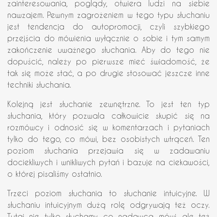
zainteresowania, poglądy, otwiera ludzi na siebie
nawzajem. Pewnym zagrożeniem w tego typu słuchaniu
jest tendencja do autopromocji, czyli szybkiego
przejścia do mówienia wyłącznie o sobie i tym samym
zakończenie uważnego słuchania. Aby do tego nie
dopuścić, należy po pierwsze mieć świadomość, że
tak się może stać, a po drugie stosować jeszcze inne
techniki słuchania.
Kolejną jest słuchanie zewnętrzne. To jest ten typ
słuchania, który pozwala całkowicie skupić się na
rozmówcy i odnosić się w komentarzach i pytaniach
tylko do tego, co mówi, bez osobistych wtrąceń. Ten
poziom słuchania przejawia się w zadawaniu
dociekliwych i wnikliwych pytań i bazuje na ciekawości,
o której pisaliśmy ostatnio.
Trzeci poziom słuchania to słuchanie intuicyjne. W
słuchaniu intuicyjnym dużą rolę odgrywają też oczy.
Tutaj nie tylko słuchamy, co nadawca mówi, ale też