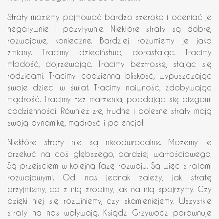
Straty możemy pojmować bardzo szeroko i oceniać je
negatywnie i pozytywnie. Niektóre straty są dobre,
rozwojowe, konieczne. Bardziej rozumiemy je jako
zmiany. Tracimy dzieciństwo, dorastając. Tracimy
młodość, dojrzewając. Tracimy beztroskę, stając się
rodzicami. Tracimy codzienną bliskość, wypuszczając
swoje dzieci w świat. Tracimy naiwność, zdobywając
mądrość. Tracimy też marzenia, poddając się biegowi
codzienności. Również złe, trudne i bolesne straty mają
swoją dynamikę, mądrość i potencjał.
Niektóre straty nie są nieodwracalne. Możemy je
przekuć na coś głębszego, bardziej wartościowego.
Są przejściem w kolejną fazę rozwoju. Są więc stratami
rozwojowymi. Od nas jednak zależy, jak stratę
przyjmiemy, co z nią zrobimy, jak na nią spojrzymy. Czy
dzięki niej się rozwiniemy, czy skamieniejemy. Wszystkie
straty na nas wpływają. Ksiądz Grzywocz porównuje