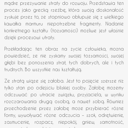
mądre przeżywanie straty do rozwoju. Przedstawia ten
proces jako grecką rzeźbę, która swoją doskonałość
zyskuje przez to, że stopniowo obłupuje się z wielkiego
kawałka marmuru niepotrzebne fragmenty. Nadanie
konkretnego kształtu (tożsamości) możliwe jest właśnie
dzięki procesowi utraty.
Przekładając ten obraz na życie człowieka, można
powiedzieć, że nie zyskamy swojej tożsamości, swojej
głębi bez ponoszenia strat, tych dobrych, ale i tych
trudnych. Bo wszystkie nas kształtują.
Ze stratą wiąże się żałoba. Jest to pojęcie szersze niż
tylko stan po odejściu bliskiej osoby. Żałobę możemy
odczuwać po utracie związku, przyjaciela, w wyniku
rozczarowania drugą osobą, a nawet sobą. Również
przechodzenie przez żałobę może przybierać różne
formy, wywoływać różne odczucia – szok, odrętwienie,
zasmucenie, rozpacz, niepokój, gniew, samotność,