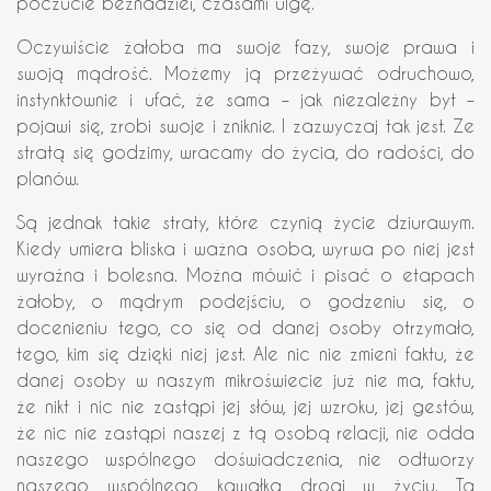
poczucie beznadziei, czasami ulgę.
Oczywiście żałoba ma swoje fazy, swoje prawa i
swoją mądrość. Możemy ją przeżywać odruchowo,
instynktownie i ufać, że sama – jak niezależny byt –
pojawi się, zrobi swoje i zniknie. I zazwyczaj tak jest. Ze
stratą się godzimy, wracamy do życia, do radości, do
planów.
Są jednak takie straty, które czynią życie dziurawym.
Kiedy umiera bliska i ważna osoba, wyrwa po niej jest
wyraźna i bolesna. Można mówić i pisać o etapach
żałoby, o mądrym podejściu, o godzeniu się, o
docenieniu tego, co się od danej osoby otrzymało,
tego, kim się dzięki niej jest. Ale nic nie zmieni faktu, że
danej osoby w naszym mikroświecie już nie ma, faktu,
że nikt i nic nie zastąpi jej słów, jej wzroku, jej gestów,
że nic nie zastąpi naszej z tą osobą relacji, nie odda
naszego wspólnego doświadczenia, nie odtworzy
naszego wspólnego kawałka drogi w życiu. Ta