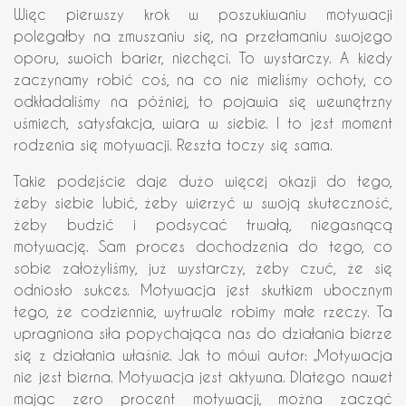
Więc pierwszy krok w poszukiwaniu motywacji
polegałby na zmuszaniu się, na przełamaniu swojego
oporu, swoich barier, niechęci. To wystarczy. A kiedy
zaczynamy robić coś, na co nie mieliśmy ochoty, co
odkładaliśmy na później, to pojawia się wewnętrzny
uśmiech, satysfakcja, wiara w siebie. I to jest moment
rodzenia się motywacji. Reszta toczy się sama.
Takie podejście daje dużo więcej okazji do tego,
żeby siebie lubić, żeby wierzyć w swoją skuteczność,
żeby budzić i podsycać trwałą, niegasnącą
motywację. Sam proces dochodzenia do tego, co
sobie założyliśmy, już wystarczy, żeby czuć, że się
odniosło sukces. Motywacja jest skutkiem ubocznym
tego, że codziennie, wytrwale robimy małe rzeczy. Ta
upragniona siła popychająca nas do działania bierze
się z działania właśnie. Jak to mówi autor: „Motywacja
nie jest bierna. Motywacja jest aktywna. Dlatego nawet
mając zero procent motywacji, można zacząć