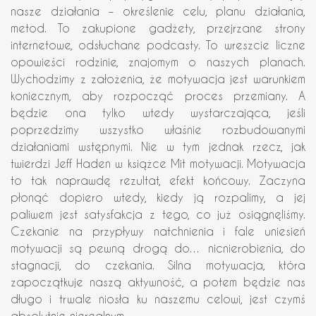
nasze działania – określenie celu, planu działania,
metod. To zakupione gadżety, przejrzane strony
internetowe, odsłuchane podcasty. To wreszcie liczne
opowieści rodzinie, znajomym o naszych planach.
Wychodzimy z założenia, że motywacja jest warunkiem
koniecznym, aby rozpocząć proces przemiany. A
będzie ona tylko wtedy wystarczająca, jeśli
poprzedzimy wszystko właśnie rozbudowanymi
działaniami wstępnymi. Nie w tym jednak rzecz, jak
twierdzi Jeff Haden w książce Mit motywacji. Motywacja
to tak naprawdę rezultat, efekt końcowy. Zaczyna
płonąć dopiero wtedy, kiedy ją rozpalimy, a jej
paliwem jest satysfakcja z tego, co już osiągnęliśmy.
Czekanie na przypływy natchnienia i fale uniesień
motywacji są pewną drogą do… nicnierobienia, do
stagnacji, do czekania. Silna motywacja, która
zapoczątkuje naszą aktywność, a potem będzie nas
długo i trwale niosła ku naszemu celowi, jest czymś
absolutnie nierealnym.