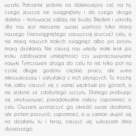
wyszło. Patrzenie jedynie na dalekosiężny cel, na to,
czego jeszcze nie osiągnęliśmy i do czego droga
daleka – motywację zabija, nie budzi. Błędem i szkodą
dla nas jest mierzenie swojej wartości tylko miarą
naszego (nieosiągniętego zazwyczaj jeszcze) celu, a
nie miarą naszych małych osiągnięć albo po prostu
miarą działania. Nie cieszą nas wtedy małe krok po
kroku zdobywane umiejętności czy wypracowywane
nawyki. Tymczasem droga do celu to nie tylko pot na
czole, długie godziny ciężkiej pracy, ale suma
mikrosukcesów i satysfakcji z nich płynących. To trochę
tak, jakby cieszyć się z samej wędrówki po górach, a
nie jedynie ze zdobytego szczytu. Dlatego próbując
się zmotywować, paradoksalnie należy zapomnieć o
celu. Owszem, wyznaczyć go, określić swoje działania,
ale potem porzucić, zapomnieć, a w zamian skupić się
na działaniu tu i teraz, cieszyć się sukcesami dnia
dzisiejszego.