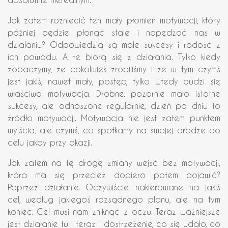
Jak zatem rozniecić ten mały płomień motywacji, który
później będzie płonąć stale i napędzać nas w
działaniu? Odpowiedzią są małe sukcesy i radość z
ich powodu. A te biorą się z działania. Tylko kiedy
zobaczymy, że cokolwiek zrobiliśmy i że w tym czymś
jest jakiś, nawet mały, postęp, tylko wtedy budzi się
właściwa motywacja. Drobne, pozornie mało istotne
sukcesy, ale odnoszone regularnie, dzień po dniu to
źródło motywacji. Motywacja nie jest zatem punktem
wyjścia, ale czymś, co spotkamy na swojej drodze do
celu jakby przy okazji.
Jak zatem na tę drogę zmiany wejść bez motywacji,
która ma się przecież dopiero potem pojawić?
Poprzez działanie. Oczywiście nakierowane na jakiś
cel, według jakiegoś rozsądnego planu, ale na tym
koniec. Cel musi nam zniknąć z oczu. Teraz ważniejsze
jest działanie tu i teraz i dostrzeżenie, co się udało, co