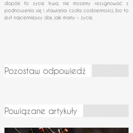
dopóki to życie trwa, nie możemy rezygnować z
podnoszenia się i stawiania czoła codzienności, bo to
jest najcenniejszy dar, jaki mamy – życie.
Pozostaw odpowiedź
Powiązane artykuły