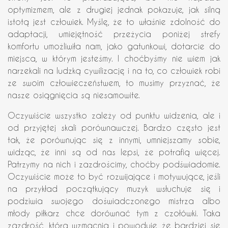
optymizmem, ale z drugiej jednak pokazuje, jak silną
istotą jest człowiek. Myślę, że to właśnie zdolność do
adaptacji, umiejętność przeżycia poniżej strefy
komfortu umożliwiła nam, jako gatunkowi, dotarcie do
miejsca, w którym jesteśmy. I choćbyśmy nie wiem jak
narzekali na ludzką cywilizację i na to, co człowiek robi
ze swoim człowieczeństwem, to musimy przyznać, że
nasze osiągnięcia są niesamowite.
Oczywiście wszystko zależy od punktu widzenia, ale i
od przyjętej skali porównawczej. Bardzo często jest
tak, że porównując się z innymi, umniejszamy sobie,
widząc, że inni są od nas lepsi, że potrafią więcej.
Patrzymy na nich i zazdrościmy, choćby podświadomie.
Oczywiście może to być rozwijające i motywujące, jeśli
na przykład początkujący muzyk wsłuchuje się i
podziwia swojego doświadczonego mistrza albo
młody piłkarz chce dorównać tym z czołówki. Taka
zazdrość, która wzmacnia i powoduje, że bardziej się