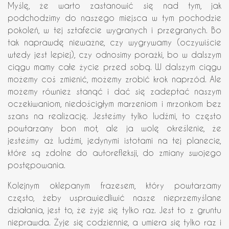
Myślę, że warto zastanowić się nad tym, jak
podchodzimy do naszego miejsca w tym pochodzie
pokoleń, w tej sztafecie wygranych i przegranych. Bo
tak naprawdę nieważne, czy wygrywamy (oczywiście
wtedy jest lepiej), czy odnosimy porażki, bo w dalszym
ciągu mamy całe życie przed sobą. W dalszym ciągu
możemy coś zmienić, możemy zrobić krok naprzód. Ale
możemy również stanąć i dać się zadeptać naszym
oczekiwaniom, niedościgłym marzeniom i mrzonkom bez
szans na realizację. Jesteśmy tylko ludźmi, to często
powtarzany bon mot, ale ja wolę określenie, że
jesteśmy aż ludźmi, jedynymi istotami na tej planecie,
które są zdolne do autorefleksji, do zmiany swojego
postępowania.
Kolejnym oklepanym frazesem, który powtarzamy
często, żeby usprawiedliwić nasze nieprzemyślane
działania, jest to, że żyje się tylko raz. Jest to z gruntu
nieprawda. Żyje się codziennie, a umiera się tylko raz i