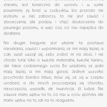
staramy, jest konieczna do wzrostu i w sumie
powinniśmy ją brać w cudzysłów, bo przecież nie
jesteśmy w niej zaborczy, to nie jest zawiść i
złorzeczenie, ale podziw i chęć doskoczenia do
pewnego poziomu, a więc coś, co nas napędza do
działania.
Na drugim biegunie jest właśnie ta postawa
narzekania, zawiści i wypominania, że inni mają lepiej, a
cały świat uwziął się, żeby zrobić mi na złość. I nie
chodzi tutaj tylko o kwestie materialne, kwestie kariery,
ale także codziennego życia. Bo wiadomo, że jedni
mają lepiej, a inni mają gorzej. Jednym wszystko
przychodzi bardzo łatwo, mówi się, że są w czepku
urodzeni, a do innych przyczepiają się choroby,
nieszczęścia, wypadki, złe inwestycje, źli ludzie. Nie
zawsze mamy wpływ na to, co nas w życiu spotyka, ale
mamy wpływ na to, jak na to reagujemy.