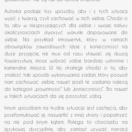
Autorka podaje trzy sposoby, aby i z tych sytuacji
wyjść z twarzą, czyli zachować w nich siebie. Chodzi o
to, aby w niesprzyjających dla siebie i swojej natury
okolicznościach stworzyć warunki dopasowane do
siebie. Na przykład introwertyk, który w ramach
obowiązków zawodowych idzie z konieczności na
duże przyjęcie, nie musi od razu stawać się duszą
towarzystwa, może wybrać sobie bardziej ustronne i
kameralne miejsce. W tej strategii chodzi o to, aby
znaleźć taki sposób wykonywania zadań, który pozwoli
nam zachować siebie, nawet jeżeli te zadania należą
do kategorii „powinności” lub „konieczności”. Bo nawet
w takich sytuacjach da się pozostać sobą.
Innym sposobem na trudne sytuacje jest zachęca, aby
przeformułować je, naświetlić z innej strony i popatrzeć
na nie pod innym kątem. Polega to chociażby na
językowej dyscyplinie, aby zamiast używać narracji