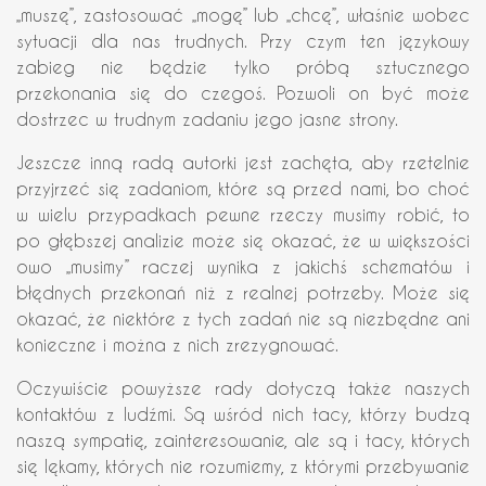
„muszę”, zastosować „mogę” lub „chcę”, właśnie wobec
sytuacji dla nas trudnych. Przy czym ten językowy
zabieg nie będzie tylko próbą sztucznego
przekonania się do czegoś. Pozwoli on być może
dostrzec w trudnym zadaniu jego jasne strony.
Jeszcze inną radą autorki jest zachęta, aby rzetelnie
przyjrzeć się zadaniom, które są przed nami, bo choć
w wielu przypadkach pewne rzeczy musimy robić, to
po głębszej analizie może się okazać, że w większości
owo „musimy” raczej wynika z jakichś schematów i
błędnych przekonań niż z realnej potrzeby. Może się
okazać, że niektóre z tych zadań nie są niezbędne ani
konieczne i można z nich zrezygnować.
Oczywiście powyższe rady dotyczą także naszych
kontaktów z ludźmi. Są wśród nich tacy, którzy budzą
naszą sympatię, zainteresowanie, ale są i tacy, których
się lękamy, których nie rozumiemy, z którymi przebywanie