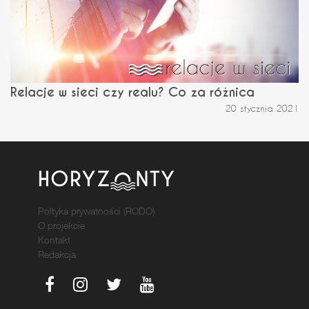
Relacje w sieci czy realu? Co za różnica
20 stycznia 2021
Poltyka prywatności (RODO)
O projekcie
Kontakt
Redakcja