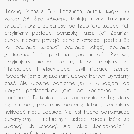
Według Michelle Tillis Lederman, autorki książki
11
zasad jak być lubianym
, istnieją różne kategorie
sytuacji, które w zależności od tego, jaką wobec nich
przyjmiemy postawę, obrazują nasze „ja”. Zdaniem
autorki możemy przyjąć jedną z czterech postaw. Są
to: postawa „szansa”, postawa „chęć”, postawa
„konieczność” i postawa „powinność”. Pierwszą
przyjmujemy wobec zadań, które uznajemy za
interesujące i ekscytujące, czyli niosące szansę.
Podobnie jest z wyzwaniami, wobec których wyrażamy
chęć. Ale zupełnie odmiennie jest z sytuacjami, do
których podchodzimy jako do konieczności lub
powinności. Tu istnieje duże zagrożenie, że będziemy
się ich bać, przyjmiemy postawę lękową, zaczniemy
nakładać maski, udawać. Nie jest trudno pozostawać
autentycznym i naturalnym wobec zadań, które są
„szansą” lub „chęcią”. Ale także „konieczności” i
„powinności” nie są tak do końca stracone.