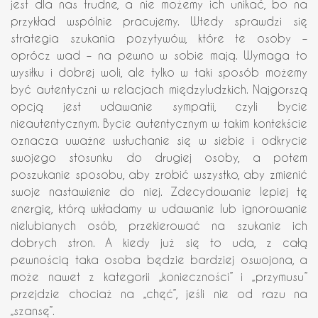
jest dla nas trudne, a nie możemy ich unikać, bo na
przykład wspólnie pracujemy. Wtedy sprawdzi się
strategia szukania pozytywów, które te osoby –
oprócz wad – na pewno w sobie mają. Wymaga to
wysiłku i dobrej woli, ale tylko w taki sposób możemy
być autentyczni w relacjach międzyludzkich. Najgorszą
opcją jest udawanie sympatii, czyli bycie
nieautentycznym. Bycie autentycznym w takim kontekście
oznacza uważne wsłuchanie się w siebie i odkrycie
swojego stosunku do drugiej osoby, a potem
poszukanie sposobu, aby zrobić wszystko, aby zmienić
swoje nastawienie do niej. Zdecydowanie lepiej tę
energię, którą wkładamy w udawanie lub ignorowanie
nielubianych osób, przekierować na szukanie ich
dobrych stron. A kiedy już się to uda, z całą
pewnością taka osoba będzie bardziej oswojona, a
może nawet z kategorii „konieczności” i „przymusu”
przejdzie chociaż na „chęć”, jeśli nie od razu na
„szansę”.