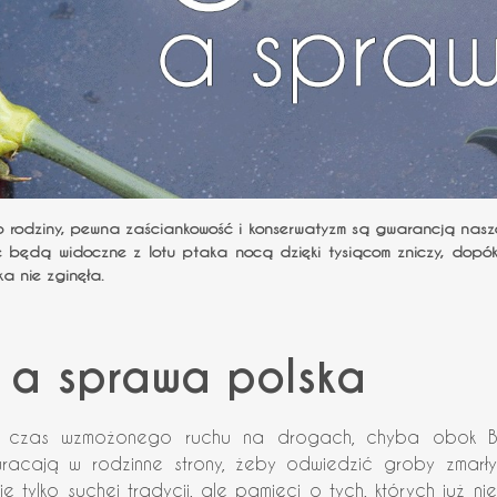
 rodziny, pewna zaściankowość i konserwatyzm są gwarancją naszej
ze będą widoczne z lotu ptaka nocą dzięki tysiącom zniczy, dopó
ka nie zginęła.
 a sprawa polska
o czas wzmożonego ruchu na drogach, chyba obok Bo
wracają w rodzinne strony, żeby odwiedzić groby zmarły
e tylko suchej tradycji, ale pamięci o tych, których już 