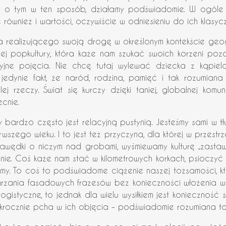
y o tym w ten sposób, działamy podświadomie. W ogóle 
 również i wartości, oczywiście w odniesieniu do ich klasy
a realizującego swoją drogę w określonym kontekście geo
ej popkultury, która każe nam szukać swoich korzeni poza
dycyjne pojęcia. Nie chcę tutaj wylewać dziecka z kąpie
ć jedynie fakt, że naród, rodzina, pamięć i tak rozumi
j rzeczy. Świat się kurczy dzięki taniej, globalnej komuni
cnie.
 bardzo często jest relacyjną pustynią. Jesteśmy sami w tłu
wszego wieku. I to jest też przyczyna, dla której w przes
wędki o niczym nad grobami, wyśmiewamy kulturę „zastaw 
ie. Coś każe nam stać w kilometrowych korkach, psioczyć 
kupimy. To coś to podświadome ciążenie naszej tożsamości
arzania fasadowych frazesów bez konieczności włożenia w to j
logistyczne, to jednak dla wielu wysiłkiem jest konieczność 
okrocznie pcha w ich objęcia – podświadomie rozumiana t