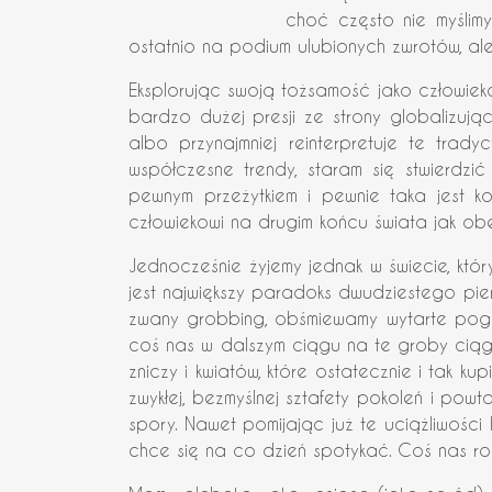
choć często nie myślim
ostatnio na podium ulubionych zwrotów, ale
Eksplorując swoją tożsamość jako człowiek
bardzo dużej presji ze strony globalizując
albo przynajmniej reinterpretuje te tra
współczesne trendy, staram się stwierdzi
pewnym przeżytkiem i pewnie taka jest kole
człowiekowi na drugim końcu świata jak obe
Jednocześnie żyjemy jednak w świecie, który
jest największy paradoks dwudziestego pier
zwany grobbing, obśmiewamy wytarte poga
coś nas w dalszym ciągu na te groby ciągn
zniczy i kwiatów, które ostatecznie i tak 
zwykłej, bezmyślnej sztafety pokoleń i powt
spory. Nawet pomijając już te uciążliwości 
chce się na co dzień spotykać. Coś nas r