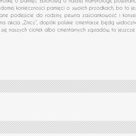
oskę o pamięć zbiorową o naszej martyrologii, powstańca
adomej konieczności pamięci o swoich przodkach, bo to je
ne podejście do rodziny, pewna zaściankowość i konse
na akcja „Znicz”, dopóki polskie cmentarze będą widoczne
ię naszych ciotek albo cmentarnych sąsiadów, to jeszcze P