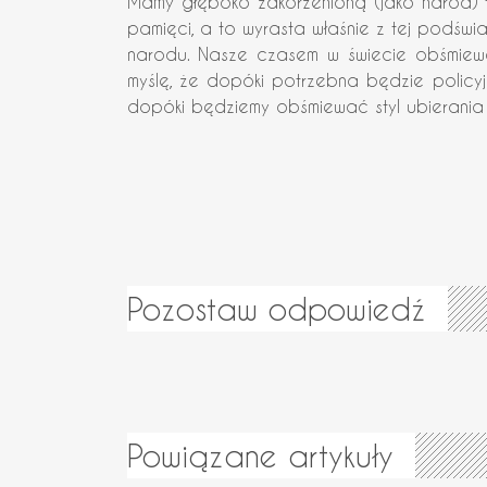
Mamy głęboko zakorzenioną (jako naród) tr
pamięci, a to wyrasta właśnie z tej podświ
narodu. Nasze czasem w świecie obśmiewa
myślę, że dopóki potrzebna będzie policyj
dopóki będziemy obśmiewać styl ubierania s
Pozostaw odpowiedź
Powiązane artykuły