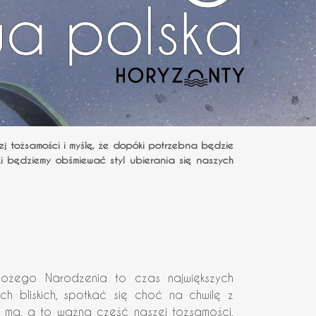
 tożsamości i myślę, że dopóki potrzebna będzie
ki będziemy obśmiewać styl ubierania się naszych
żego Narodzenia to czas największych
ch bliskich, spotkać się choć na chwilę z
nie ma, a to ważna część naszej tożsamości,