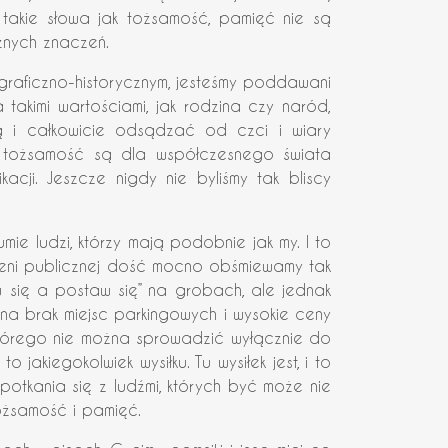
takie słowa jak tożsamość, pamięć nie są
cznych znaczeń.
graficzno-historycznym, jesteśmy poddawani
 takimi wartościami, jak rodzina czy naród,
lą i całkowicie odsądzać od czci i wiary
ana tożsamość są dla współczesnego świata
kacji. Jeszcze nigdy nie byliśmy tak bliscy
mie ludzi, którzy mają podobnie jak my. I to
trzeni publicznej dość mocno obśmiewamy tak
się a postaw się” na grobach, ale jednak
na brak miejsc parkingowych i wysokie ceny
, którego nie można sprowadzić wyłącznie do
akiegokolwiek wysiłku. Tu wysiłek jest, i to
spotkania się z ludźmi, których być może nie
ożsamość i pamięć.