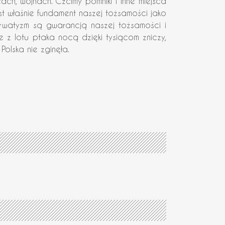
ch, wojnach. Czcimy pomniki i inne miejsca
st właśnie fundament naszej tożsamości jako
rwatyzm są gwarancją naszej tożsamości i
 z lotu ptaka nocą dzięki tysiącom zniczy,
olska nie zginęła.