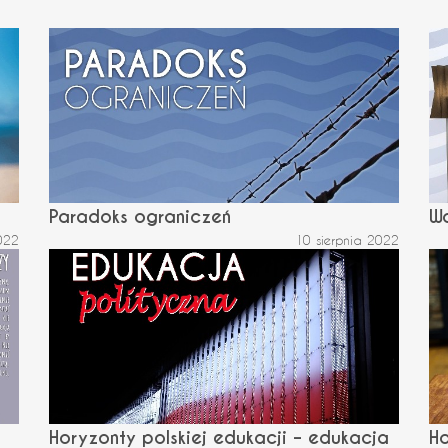
Paradoks ograniczeń
W
022
10 sierpnia 2022
Horyzonty polskiej edukacji – edukacja
Ho