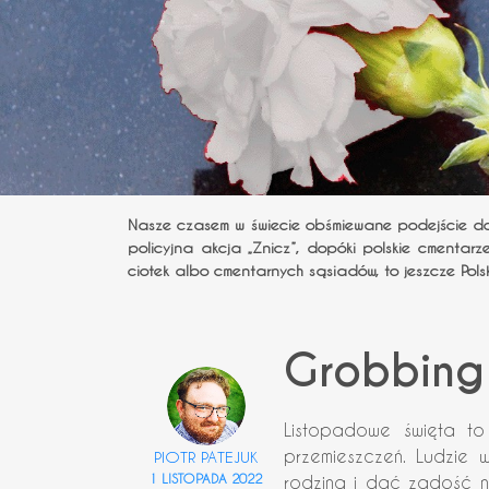
Nasze czasem w świecie obśmiewane podejście do
policyjna akcja „Znicz”, dopóki polskie cmentar
ciotek albo cmentarnych sąsiadów, to jeszcze Pols
Grobbing
Listopadowe święta t
przemieszczeń. Ludzie 
PIOTR PATEJUK
1 LISTOPADA 2022
rodziną i dać zadość ni