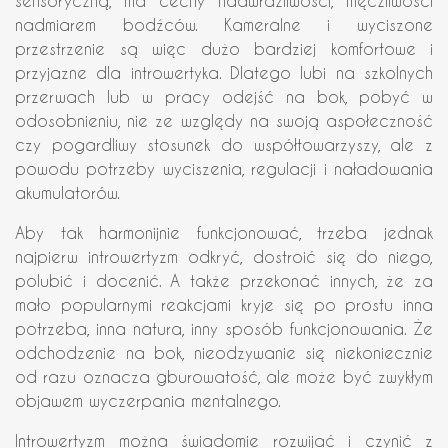
sensoryczną, ma cechy nadwrażliwości, męczliwości
nadmiarem bodźców. Kameralne i wyciszone
przestrzenie są więc dużo bardziej komfortowe i
przyjazne dla introwertyka. Dlatego lubi na szkolnych
przerwach lub w pracy odejść na bok, pobyć w
odosobnieniu, nie ze względy na swoją aspołeczność
czy pogardliwy stosunek do współtowarzyszy, ale z
powodu potrzeby wyciszenia, regulacji i naładowania
akumulatorów.
Aby tak harmonijnie funkcjonować, trzeba jednak
najpierw introwertyzm odkryć, dostroić się do niego,
polubić i docenić. A także przekonać innych, że za
mało popularnymi reakcjami kryje się po prostu inna
potrzeba, inna natura, inny sposób funkcjonowania. Że
odchodzenie na bok, nieodzywanie się niekoniecznie
od razu oznacza gburowatość, ale może być zwykłym
objawem wyczerpania mentalnego.
Introwertyzm można świadomie rozwijać i czynić z