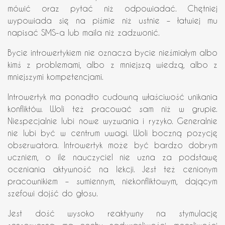
mówić oraz pytać niż odpowiadać. Chętniej
wypowiada się na piśmie niż ustnie – łatwiej mu
napisać SMS-a lub maila niż zadzwonić.
Bycie introwertykiem nie oznacza bycie nieśmiałym albo
kimś z problemami, albo z mniejszą wiedzą, albo z
mniejszymi kompetencjami.
Introwertyk ma ponadto cudowną właściwość unikania
konfliktów. Woli też pracować sam niż w grupie.
Niespecjalnie lubi nowe wyzwania i ryzyko. Generalnie
nie lubi być w centrum uwagi. Woli boczną pozycję
obserwatora. Introwertyk może być bardzo dobrym
uczniem, o ile nauczyciel nie uzna za podstawę
oceniania aktywność na lekcji. Jest też cenionym
pracownikiem – sumiennym, niekonfliktowym, dającym
szefowi dojść do głosu.
Jest dość wysoko reaktywny na stymulację