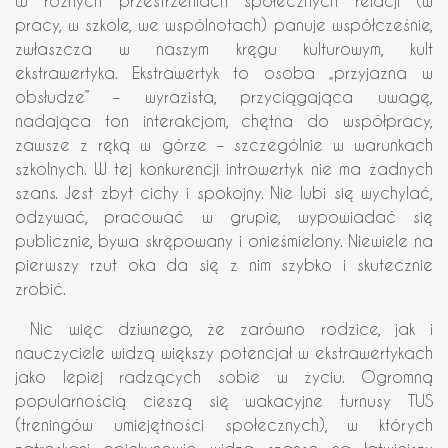
W różnych przestrzeniach społecznych relacji (w
pracy, w szkole, we wspólnotach) panuje współcześnie,
zwłaszcza w naszym kręgu kulturowym, kult
ekstrawertyka. Ekstrawertyk to osoba „przyjazna w
obsłudze” – wyrazista, przyciągająca uwagę,
nadająca ton interakcjom, chętna do współpracy,
zawsze z ręką w górze – szczególnie w warunkach
szkolnych. W tej konkurencji introwertyk nie ma żadnych
szans. Jest zbyt cichy i spokojny. Nie lubi się wychylać,
odzywać, pracować w grupie, wypowiadać się
publicznie, bywa skrępowany i onieśmielony. Niewiele na
pierwszy rzut oka da się z nim szybko i skutecznie
zrobić.
Nic więc dziwnego, że zarówno rodzice, jak i
nauczyciele widzą większy potencjał w ekstrawertykach
jako lepiej radzących sobie w życiu. Ogromną
popularnością cieszą się wakacyjne turnusy TUS
(treningów umiejętności społecznych), w których