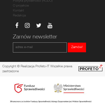
Poltyka prywatności (RODO)
O projekcie
Kontakt
Redakcja
Zamów newsletter
Zamów!
Copyright © Realizacja Profeto-IT Wszelkie prawa
zastrzeżone