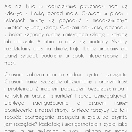
Ale nie tylko w rodzicielstwie przychodzi nam się
zderzyć z troską ponad miarę. Czasami w pracy i
relacjach musimy się pogodzić z nieoczekiwanym
zwrotem sytuacji, relacji. Czasami coś znika, odchodzi,
z bólem żegnamy osobę, umierającą relację – zdradę
lub milczenie. A mimo to dalej się martwimy. Myślimy,
rozdzielamy włos na dwoje, troje. Wciąż wracamy do
danej sytuacji. Budujemy w sobie niepotrzebne już
troski.
Czasami zabiera nam to radość życia i szczęście.
Czasami nawet szczęście utożsamiamy z brakiem trosk
i problemów. Z mocnym poczuciem bezpieczeństwa i
kompletnym brakiem zmartwień i spraw wymagających
wielkiego zaangażowania, a czasami nawet
poświecenia z naszej strony. To nieco fałszywy lub tani
sposób postrzegania szczęścia w życiu. Bo czymże
jest szczęście? Radością i wdzięcznością z życia, jakie
mamy, a nie myśleniem o życiu, jakiego nie mamy.