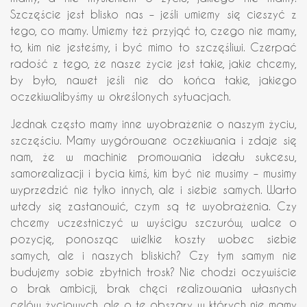
Szczęście jest blisko nas – jeśli umiemy się cieszyć z
tego, co mamy. Umiemy też przyjąć to, czego nie mamy,
to, kim nie jesteśmy, i być mimo to szczęśliwi. Czerpać
radość z tego, że nasze życie jest takie, jakie chcemy,
by było, nawet jeśli nie do końca takie, jakiego
oczekiwalibyśmy w określonych sytuacjach.
Jednak często mamy inne wyobrażenie o naszym życiu,
szczęściu. Mamy wygórowane oczekiwania i zdaje się
nam, że w machinie promowania ideału sukcesu,
samorealizacji i bycia kimś, kim być nie musimy – musimy
wyprzedzić nie tylko innych, ale i siebie samych. Warto
wtedy się zastanowić, czym są te wyobrażenia. Czy
chcemy uczestniczyć w wyścigu szczurów, walce o
pozycję, ponosząc wielkie koszty wobec siebie
samych, ale i naszych bliskich? Czy tym samym nie
budujemy sobie zbytnich trosk? Nie chodzi oczywiście
o brak ambicji, brak chęci realizowania własnych
celów życiowych, ale o te obszary, w których nie mamy