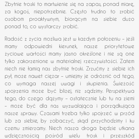
Zbytnie troski to martwienie się na zapas, ponad miarę,
za kogoś, niepotrzebnie. Często trudno to zrobić
osobom proaktywnym, biorącym na siebie dużo
ponad to, co wystarczy zrobić.
Radość z życia możliwa jest w każdym położeniu – jeśli
mamy odpowiedni kierunek, nasze priorytetowe
życiowe wartości mamy jasno określone i nie są one
tylko zakorzenione w materialnej rzeczywistości. Zatem
niech nie łamią nas zbytnie troski. Zrzućmy z siebie ich
pył, może nawet ciężar – umiejmy je odróżnić od tego,
co wymaga naszej uwagi i skupienia. Świeżość
spojrzenia może być bliżej, niż sądzimy. Perspektywa
tego, do czego dążymy – ostatecznie lub tu na ziemi
– może być dla nas wyzwalająca i porządkująca
nasze sprawy. Czasami trzeba tylko spojrzeć w przód
lub za siebie, by zobaczyć, skąd przychodzimy i ku
czemu zmierzamy. Niech nasza droga będzie utkana
wdzięcznością pośród wielu trosk i przeszkód