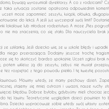
adomo, bywają wyrozumiali dyrektorzy. A co z rodzicami? Cz
 taka sytuacja zostanie opatrzona odpowiednim komentar
uczeń może zapomnieć zeszytu, książki, ołówka, długopisu,
owanie do lekcji. A jeśli już wyczerpał swój limit? Dostani
nki lokalowe lub młodsze rodzeństwo. A może „Pies pogryzł
o nie ma znaczenia, co się stało. Dla nauczyciela brak j
 ze szklanką. Jeśli dziecko wie, że w szkole błędy i wpadk
 dla niego przerażająca. Dodajmy jeszcze trochę tragizm
Może się to skończyć bardzo spokojnie. Uczeń zgłosi brak na
tce, potem wkleisz ją do zeszytu, żebyś nie musiał przep
e też rozpętać z tego powodu piekło. I tę kwestię pozosta
lawinowo. Mówimy wtedy, że mamy pechowy dzień. Zape
znej, stajemy się mniej ostrożni i uważni, nasze ruchy st
 więcej błędów. Dobrze byłoby, gdybyśmy mieli chociaż j
tej lawiny. Teoretycznie względem dzieci powinien to być 
ebna. Dziecko wypracowuje sobie wtedy swój własny syst