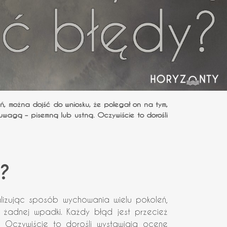
ń, można dojść do wniosku, że polegał on na tym,
 uwagą – pisemną lub ustną. Oczywiście to dorośli
?
lizując sposób wychowania wielu pokoleń,
żadnej wpadki. Każdy błąd jest przecież
ą. Oczywiście to dorośli wystawiają ocenę