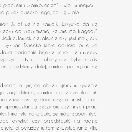
e płaczem i „zamrożeniem” – stoi w miejscu i
a przez dziecko tego, co się stało.
arł, świat się nie zawalił. Wszystko da się
cku do zrozumienia, że „nie ma tragedii”.
śli człowiek, niezależnie czy jest mały, czy
, wyzwań. Dziecko, które dostało burę za
złości podobnie będzie unikał wielu rzeczy
lepszymi w tym, co robimy, ale chyba każdy
tórą pójdziemy dalej, zamiast pogrążać się
dzicom, a tym, co obserwujemy w systemie
o zagadnienia, stawianiu ocen za klasówki
codzienne sprawy, które często urastają do
mni sprawdzianów, zeszytów czy innych prac,
wiek i ma tyle na głowie, że mógł zapomnieć.
ddać dyrekcji czy przedstawić na radzie
cje, chociażby w formie wysłuchania kilku