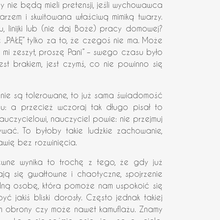
y nie będą mieli pretensji, jeśli wychowawca
zem i skwitowana właściwą mimiką twarzy.
 linijki lub (nie daj Boże) pracy domowej?
e „PAŁĘ” tylko za to, że czegoś nie ma. Może
 mi zeszyt, proszę Pani” – swego czasu było
est brakiem, jest czymś, co nie powinno się
i nie są tolerowane, to już sama świadomość
u: a przecież wczoraj tak długo pisał to
uczycielowi, nauczyciel powie: nie przejmuj
isywać. To byłoby takie ludzkie zachowanie,
wię bez rozwinięcia.
wne wynika to trochę z tego, że gdy już
ają się gwałtowne i chaotyczne, spojrzenie
edną osobę, która pomoże nam uspokoić się
jakiś bliski dorosły. Często jednak takiej
em obrony czy może nawet kamuflażu. Znamy