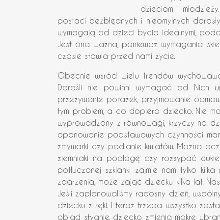
dzieciom i młodzieży
postaci bezbłędnych i nieomylnych dorosły
wymagają od dzieci bycia idealnymi, podcza
Jest ona ważna, ponieważ wymagania skie
czasie stawia przed nami życie.
Obecnie wśród wielu trendów wychowawczy
Dorośli nie powinni wymagać od Nich umie
przeżywanie porażek, przyjmowanie odmowy,
tym problem, a co dopiero dziecko. Nie mo
wyprowadzony z równowagi, krzyczy na dzie
opanowanie podstawowych czynności manual
zmywarki czy podlanie kwiatów. Można oczy
ziemniaki na podłogę czy rozsypać cukie
potłuczonej szklanki zajmie nam tylko kilk
zdarzenia, może zająć dziecku kilka lat. N
Jeśli zaplanowaliśmy radosny dzień, wspóln
dziecku z ręki. I teraz trzeba wszystko zost
obiad stygnie, dziecko zmienia mokre ubrani