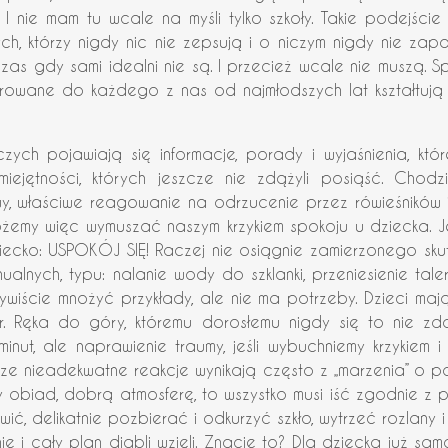
. I nie mam tu wcale na myśli tylko szkoły. Takie podejści
ch, którzy nigdy nic nie zepsują i o niczym nigdy nie za
s gdy sami idealni nie są. I przecież wcale nie muszą. Spr
rowane do każdego z nas od najmłodszych lat kształtują
ch pojawiają się informacje, porady i wyjaśnienia, któr
jętności, których jeszcze nie zdążyli posiąść. Chodzi 
 właściwe reagowanie na odrzucenie przez rówieśników it
żemy więc wymuszać naszym krzykiem spokoju u dziecka. Je
cko: USPOKÓJ SIĘ! Raczej nie osiągnie zamierzonego skutku
nych, typu: nalanie wody do szklanki, przeniesienie tale
wiście mnożyć przykłady, ale nie ma potrzeby. Dzieci mają
r. Ręka do góry, któremu dorosłemu nigdy się to nie zd
a minut, ale naprawienie traumy, jeśli wybuchniemy krzyki
asze nieadekwatne reakcje wynikają często z „marzenia” o p
y obiad, dobrą atmosferę, to wszystko musi iść zgodnie z 
awić, delikatnie pozbierać i odkurzyć szkło, wytrzeć rozlan
e i cały plan diabli wzięli. Znacie to? Dla dziecka już sam