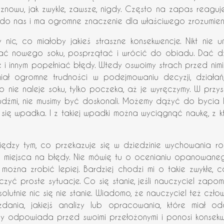
w: znowu, jak zwykle, zawsze, nigdy. Często na zapas reaguj
ży do nas i ma ogromne znaczenie dla właściwego zrozumieni
nic, co miałoby jakieś straszne konsekwencje. Nikt nie um
ać nowego soku, posprzątać i wrócić do obiadu. Dać dzie
innym popełniać błędy. Wtedy oswoimy strach przed nimi. Je
miał ogromne trudności w podejmowaniu decyzji, działań
 nie naleje soku, tylko poczeka, aż je wyręczymy. W przys
ludźmi, nie musimy być doskonali. Możemy dążyć do bycia 
ię wpadka. I z takiej wpadki można wyciągnąć naukę, z k
ędzy tym, co przekazuje się w dziedzinie wychowania ro
ma miejsca na błędy. Nie mówię tu o ocenianiu opanowaneg
ożna zrobić lepiej. Bardziej chodzi mi o takie zwykłe, 
czyć proste sytuacje. Co się stanie, jeśli nauczyciel zapo
solutnie nic się nie stanie. Wiadomo, że nauczyciel też czło
dania, jakiejś analizy lub opracowania, które miał o
 odpowiada przed swoimi przełożonymi i ponosi konsekwen