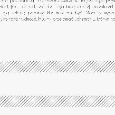
ył, stoi pod tablicą i się szeroko uśmiecha. To jest Jego pr
, jak i dorośli, jeśli nie mają bezpiecznej przestrzen
ywają kolejną porażkę. Nie musi tak być. Możemy wy
ylko taka trudność. Musimy przełamać schemat, w którym 