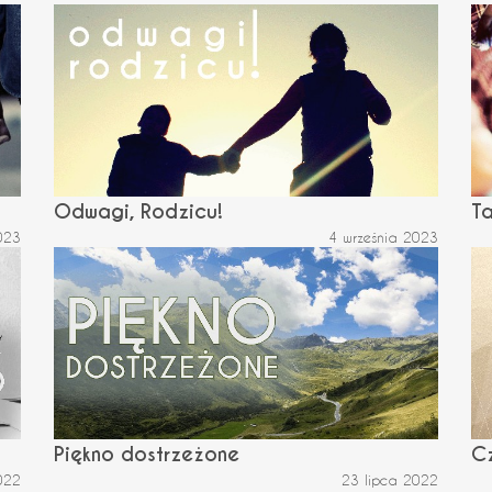
Odwagi, Rodzicu!
Ta
023
4 września 2023
Piękno dostrzeżone
Cz
022
23 lipca 2022