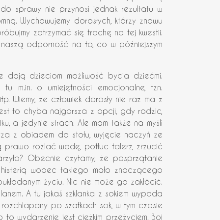
e do sprawy nie przynosi jednak rezultatu w
pomną. Wychowujemy dorosłych, którzy znowu
óbujmy zatrzymać się trochę na tej kwestii.
 naszą odporność na to, co w późniejszym
e dają dzieciom możliwość bycia dziećmi.
tu m.in. o umiejętności emocjonalne, tzn.
p. Wiemy, że człowiek dorosły nie raz ma z
st to chyba najgorsza z opcji, gdy rodzic,
, a jedynie strach. Ale mam także na myśli
rza z obiadem do stołu, wyjęcie naczyń ze
 prawo rozlać wodę, potłuc talerz, zrzucić
arzyło? Obecnie czytamy, że posprzątanie
em i histerią wobec takiego mało znaczącego
oukładanym życiu. Nic nie może go zakłócić.
planem. A tu jakaś szklanka z sokiem wypada
y i rozchlapany po szafkach sok, w tym czasie
o to wydarzenie jest ciężkim przeżyciem. Boi