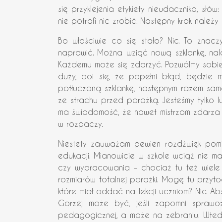
się przyklejenia etykiety nieudacznika, słó
nie potrafi nic zrobić. Następny krok nale
Bo właściwie co się stało? Nic. To znaczy 
naprawić. Można wziąć nową szklankę, nal
Każdemu może się zdarzyć. Pozwólmy sobie i 
duży, boi się, że popełni błąd, będzie 
potłuczoną szklankę, następnym razem samo
ze strachu przed porażką. Jesteśmy tylko 
ma świadomość, że nawet mistrzom zdarza s
w rozpaczy.
Niestety zauważam pewien rozdźwięk pomi
edukacji. Mianowicie w szkole wciąż nie 
czy wypracowania – chociaż tu też wiele m
rozmiarów totalnej porażki. Mogę tu przyto
które miał oddać na lekcji uczniom? Nic. Ab
Gorzej może być, jeśli zapomni sprawoz
pedagogicznej, a może na zebraniu. Wtedy