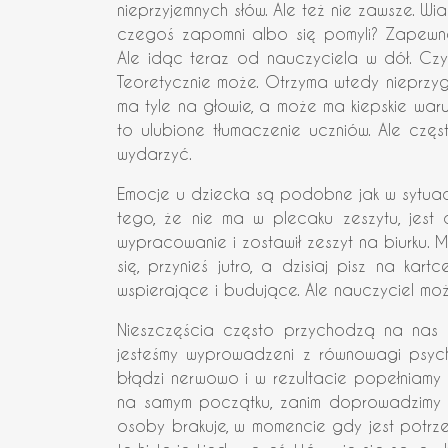
nieprzyjemnych słów. Ale też nie zawsze. Wi
czegoś zapomni albo się pomyli? Zapewne
Ale idąc teraz od nauczyciela w dół. Czy 
Teoretycznie może. Otrzyma wtedy nieprzygot
ma tyle na głowie, a może ma kiepskie waru
to ulubione tłumaczenie uczniów. Ale częst
wydarzyć.
Emocje u dziecka są podobne jak w sytuacji
tego, że nie ma w plecaku zeszytu, jest
wypracowanie i zostawił zeszyt na biurku. 
się, przynieś jutro, a dzisiaj pisz na kar
wspierające i budujące. Ale nauczyciel moż
Nieszczęścia często przychodzą na nas 
jesteśmy wyprowadzeni z równowagi psychic
błądzi nerwowo i w rezultacie popełniamy
na samym początku, zanim doprowadzimy do 
osoby brakuje, w momencie gdy jest potrz