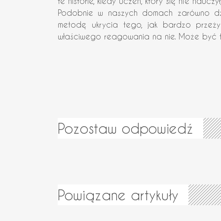
te historie, kiedy uczeń, który się nie naucz
Podobnie w naszych domach zarówno dzieci
metodę ukrycia tego, jak bardzo przeż
właściwego reagowania na nie. Może być t
Pozostaw odpowiedź
Powiązane artykuły