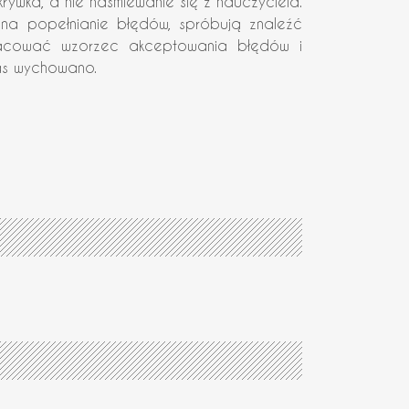
zykrywka, a nie naśmiewanie się z nauczyciela.
i na popełnianie błędów, spróbują znaleźć
pracować wzorzec akceptowania błędów i
nas wychowano.