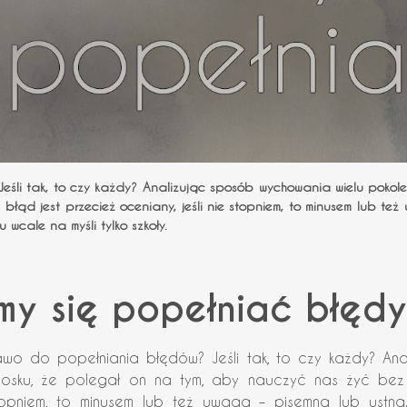
śli tak, to czy każdy? Analizując sposób wychowania wielu pokole
d jest przecież oceniany, jeśli nie stopniem, to minusem lub też
 wcale na myśli tylko szkoły.
my się popełniać błędy
wo do popełniania błędów? Jeśli tak, to czy każdy? Ana
osku, że polegał on na tym, aby nauczyć nas żyć bez 
 stopniem, to minusem lub też uwagą – pisemną lub ustn