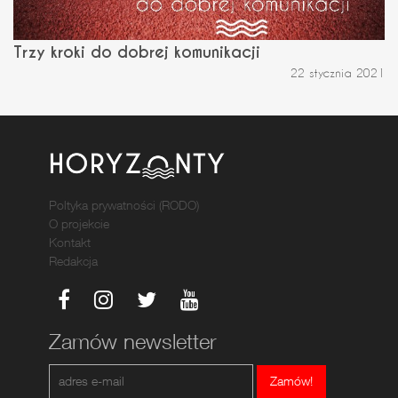
Trzy kroki do dobrej komunikacji
22 stycznia 2021
Poltyka prywatności (RODO)
O projekcie
Kontakt
Redakcja
Zamów newsletter
Zamów!