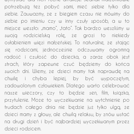
potrzebują też pobyć sami, mieć siebie tylko dla
siebie. Zauważmy, że z biegiem czasu nie mówimy do
siebie po imieniu czy w inny czuły sposób, a w to
miejsce weszło: „mamo”, „tato”. Tak bardzo weszliśmy w
swoją rodzicielską rolę, że grozi to niekiedy
osłabieniem więzi małżeńskiej. To naturalne, że stając
się rodzicami, jednocześnie odczuwamy ogromną
radość i czułość do dziecka, a zaraz obok jest
strach, który zapewne czuć będziemy do końca
swoich dni. Wiemy, że dzieci mamy tak naprawdę na
chwilę i chyba lepiej, by być wypoczętym,
zadowolonym człowiekiem. Dlatego warto celebrować
nasze wieczory, czy to będzie sen, film, książka,
przytulenie. Może to wyczekiwanie na wytchnienie po
trudach całego dnia nie będzie już tylko ulgą, że
dzieci mamy z głowy, ale chwilą relaksu, by znów wstać
na drugi dzień i być najbardziej wyczekiwanym przez
dzieci rodzicem.