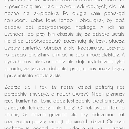
z pewnością ma wiele walorów edukacyjnych, ale tak
mocno nie eksploatuje. Po drugie sami poniekąd
narzucamy sobie takie tempo i obowiązek, by dać
dziecku coś pożytecznego, mądrego. A jak nie
wychodzi, bo przy tym okazuje się, że dziecko wcale
nie chce współpracować, zaczynają się krzyki, płacze,
wyrzuty sumienia, obrażanie się. Reasumując, wszystko
to, czego chcieliśmy uniknąć w swoim rodzicielstwie. A
wyczekiwany wieczór wcale nie daje wytchnienia, tylko
sprawia, że jeszcze dobitniej grają w nas nasze błędy
i przewinienia rodzicielskie.
Zdarza się i tak, że nasze dzieci potrafią nas
porządnie zmęczyć, a nawet wkurzyć. Niech pierwszy
rzuci kamień ten, komu obce jest zdanie: „kocham swoje
dzieci, ale ich czasem nie lubię”. Oj tak. Bywa i tak. To
smutne, że można gniewać się czy odczuwać tak
różnorodną paletę emocji do swoich dzieci. Owszem
kochamy je ponad życie. I zdarza się, że w jednej