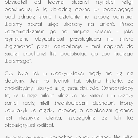
obywateli od jedynej słusznej rzymskiej religii
państwowej. A tę zbrodnię można już podciągnąć
pod zdradę stanu i działanie na szkodę państwa.
Walenty został więc skazany na śmierć. Przed
zaprowadzeniem go na miejsce ścięcia – jako
rzymskiemu obywatelowi przysługiwała mu śmierć
„higieniczna”, przez dekapitację – miał napisać do
swojej ukochanej list, podpisując go „od twojego
Walentego”.
Czy było tak w rzeczywistości, nigdy nie się nie
dowiemy. Jest to jednak tak piękna historia, że
chcielibyśmy wierzyć w jej prawdziwość. Oznaczałoby
to, że istnieje miłość silniejsza niż śmierć i w rzeczy
samej rację mieli średniowieczni duchowni, którzy
zauważyli, że między miłością a obłąkaniem granica
jest niezwykle cienka, szczególnie że ich już
obowiązywał celibat.
Amantes amentes
– zakochani są jak szaleńcy. Nie tylko