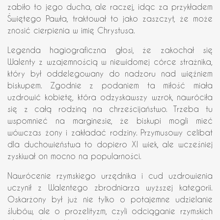
zabiło to jego ducha, ale raczej, idąc za przykładem
Świętego Pawła, traktował to jako zaszczyt, że może
znosić cierpienia w imię Chrystusa.
Legenda hagiograficzna głosi, że zakochał się
Walenty z wzajemnością w niewidomej córce strażnika,
który był oddelegowany do nadzoru nad więźniem
biskupem. Zgodnie z podaniem ta miłość miała
uzdrowić kobietę, która odzyskawszy wzrok, nawróciła
się z całą rodziną na chrześcijaństwo. Trzeba tu
wspomnieć na marginesie, że biskupi mogli mieć
wówczas żony i zakładać rodziny. Przymusowy celibat
dla duchowieństwa to dopiero XI wiek, ale wcześniej
zyskiwał on mocno na popularności.
Nawrócenie rzymskiego urzędnika i cud uzdrowienia
uczynił z Walentego zbrodniarza wyższej kategorii.
Oskarżony był już nie tylko o potajemne udzielanie
ślubów, ale o prozelityzm, czyli odciąganie rzymskich