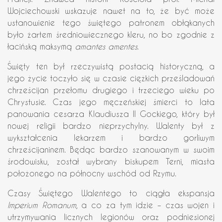
Wojciechowski wskazuje nawet na to, że być może
ustanowienie tego świętego patronem obłąkanych
było żartem średniowiecznego kleru, no bo zgodnie z
łacińską maksymą
amantes amentes
.
Święty ten był rzeczywistą postacią historyczną, a
jego życie toczyło się w czasie ciężkich prześladowań
chrześcijan przełomu drugiego i trzeciego wieku po
Chrystusie. Czas jego męczeńskiej śmierci to lata
panowania cesarza Klaudiusza II Gockiego, który był
nowej religii bardzo nieprzychylny. Walenty był z
wykształcenia lekarzem i bardzo gorliwym
chrześcijaninem. Będąc bardzo szanowanym w swoim
środowisku, został wybrany biskupem Terni, miasta
położonego na północny wschód od Rzymu.
Czasy Świętego Walentego to ciągła ekspansja
Imperium Romanum
, a co za tym idzie – czas wojen i
utrzymywania licznych legionów oraz podniesionej