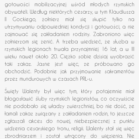
gotowości mobilizacyjnej wśród młodych rzymskich
obywateli. Według niektórych cesarzy, w tym Klaudiusza
II Gockiego, żołnierz miał się skupić tylko na
utrzymywaniu odpowiedniej kondycji i gotowości, a nie
zajmować się zakładaniem rodziny. Zabroniono więc
żołnierzom się żenić. A trzeba wiedzieć, że służba w
rzymskich legionach trwała przynajmniej 16 lat, a w III
wieku nawet około 20. Ciężko sobie dzisiaj wyobrazić
taki zakaz. Jasne jest więc, że próbowano go
obchodzić. Podobnie jak przyjmowanie sakramentów
przez mundurowych w czasach PRL-u.
Święty Walenty był więc tym, który potajemnie miał
błogosławić śluby rzymskich legionistów, co oczywiście
nie podobało się władzy zwierzchniej, bo nie dość, że
łamali zakaz związany z zakładaniem rodzin, to jeszcze
zgłaszali akces do nowej, niebezpiecznej z punktu
widzenia cesarskiego tronu, religii. Walenty stał się więc
zbrodniarzem i został wtrącony do więzienia. Nie