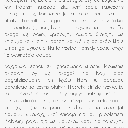
jest źródłem naszego lęku, sami sobie zawężamy
naszą uwagę, koncentrację, a to doprowadza do
utraty kontroli. Dlatego paradoksalnie specjaliści
podpowiadają nam, by robić wszystko na odwrót. To,
czego się boimy, spróbujmy oswoić. Starajmy się
zmierzyć ze swoim strachem, zbliżyć się do osób, które
w nas go wywołują. Na to trzeba niekiedy czasu, chęci
i z pewnością odwagi.
Najgorsze jednak jest ignorowanie strachu. Mówienie
dzieciom, by się czegoś nie bały, albo
bagatelizowanie ich lęków, które w odczuciu
dorosłego są czymś błahym. Niestety, istnieje ryzyko, że
to, co kiedyś zignorowaliśmy, skrytykowaliśmy, wróci do
nas ze zdwojoną siłą, czasem niespodziewanie. Żadna
emocja, a już na pewno żadna trudna albo, jak
niektórzy uważają, „zła” emocja nie jest problemem.
Problemy pojawiają się wówczas, kiedy nie nauczymy
się odpowiednio reagować na emocję, nie pozwolimy