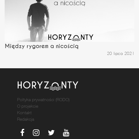
Między rygorem a nicością
20 lipca 2021
Poltyka prywatności (RODO)
O projekcie
Kontakt
Redakcja