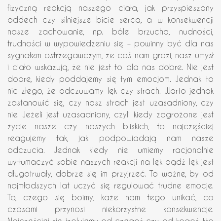
fizyczną reakcją naszego ciała, jak przyspieszony
oddech czy silniejsze bicie serca, a w konsekwencji
nasze zachowanie, np. bóle brzucha, nudności,
trudności w wypowiedzeniu się – powinny być dla nas
sygnałem ostrzegawczym, że coś nam grozi, nasz umysł
i ciało wskazują, że nie jest to dla nas dobre. Nie jest
dobre, kiedy poddajemy się tym emocjom. Jednak to
nic złego, że odczuwamy lęk czy strach. Warto jednak
zastanowić się, czy nasz strach jest uzasadniony, czy
nie. Jeżeli jest uzasadniony, czyli kiedy zagrożone jest
życie nasze czy naszych bliskich, to najczęściej
reagujemy tak, jak podpowiadają nam nasze
odczucia. Jednak kiedy nie umiemy racjonalnie
wytłumaczyć sobie naszych reakcji na lęk bądź lęk jest
długotrwały, dobrze się im przyjrzeć. To ważne, by od
najmłodszych lat uczyć się regulować trudne emocje.
To, czego się boimy, każe nam tego unikać, co
czasami przynosi niekorzystne konsekwencje.
Najczęściej się izolujemy od czegoś czy od kogoś, kto