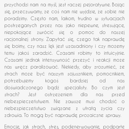
przychodzi nam na myśl, jest raczej pejoratywne. Bojąc
się, przeczuwamy, że coś nam nie wyjdzie, że sobie nie
poradzimy. Często nam, laikom, trudno w sytuacjach
postrzeganych przez nas jako niepewne, stresujące,
niepokojące zwrócić się o pomoc do naszej
racjonalnej strony. Zapytać się, czego tak naprawdę
się boimy, czy nasz lęk jest uzasadniony i czy możemy
temu jakoś zaradzić. Czasami robimy to intuicyjnie.
Czasami jednak intensywność przeżyć i reakcji może
nas wręcz paraliżować. Niekiedy, aby zrozumieć, że
strach może być naszym sojusznikiem, pomocnikiem,
potrzebujemy kogoś bardziej od nas
doświadczonego bądź specjalisty. Bo czym jest
strach? Jest ostrzeżeniem dla nas przed
niebezpieczeństwem. Nie zawsze musi chodzić o
niebezpieczeństwo związane z utratą życia czy
zdrowia. To mogą być naprawdę prozaiczne sprawy.
Emocje, jak strach, stres, podenerwowanie, podparte