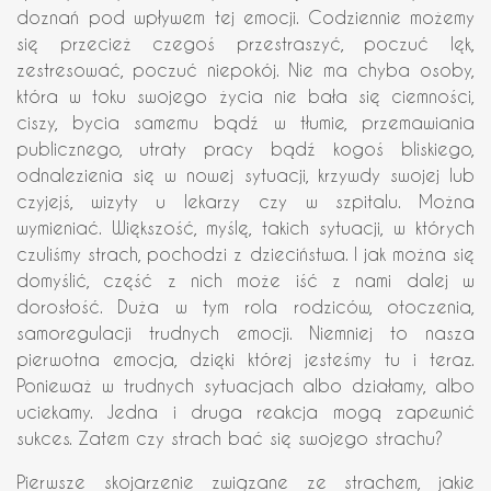
doznań pod wpływem tej emocji. Codziennie możemy
się przecież czegoś przestraszyć, poczuć lęk,
zestresować, poczuć niepokój. Nie ma chyba osoby,
która w toku swojego życia nie bała się ciemności,
ciszy, bycia samemu bądź w tłumie, przemawiania
publicznego, utraty pracy bądź kogoś bliskiego,
odnalezienia się w nowej sytuacji, krzywdy swojej lub
czyjejś, wizyty u lekarzy czy w szpitalu. Można
wymieniać. Większość, myślę, takich sytuacji, w których
czuliśmy strach, pochodzi z dzieciństwa. I jak można się
domyślić, część z nich może iść z nami dalej w
dorosłość. Duża w tym rola rodziców, otoczenia,
samoregulacji trudnych emocji. Niemniej to nasza
pierwotna emocja, dzięki której jesteśmy tu i teraz.
Ponieważ w trudnych sytuacjach albo działamy, albo
uciekamy. Jedna i druga reakcja mogą zapewnić
sukces. Zatem czy strach bać się swojego strachu?
Pierwsze skojarzenie związane ze strachem, jakie