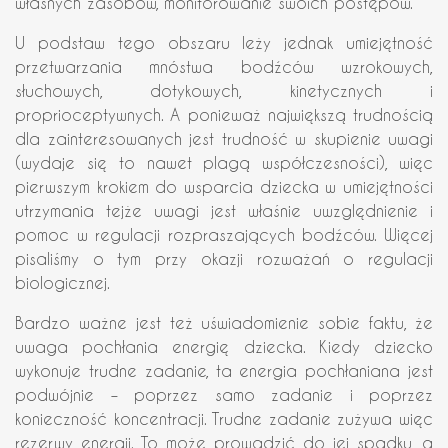
własnych zasobów, monitorowanie swoich postępów.
U podstaw tego obszaru leży jednak umiejętność
przetwarzania mnóstwa bodźców wzrokowych,
słuchowych, dotykowych, kinetycznych i
proprioceptywnych. A ponieważ największą trudnością
dla zainteresowanych jest trudność w skupienie uwagi
(wydaje się to nawet plagą współczesności), więc
pierwszym krokiem do wsparcia dziecka w umiejętności
utrzymania tejże uwagi jest właśnie uwzględnienie i
pomoc w regulacji rozpraszających bodźców. Więcej
pisaliśmy o tym przy okazji rozważań o regulacji
biologicznej.
Bardzo ważne jest też uświadomienie sobie faktu, że
uwaga pochłania energię dziecka. Kiedy dziecko
wykonuje trudne zadanie, ta energia pochłaniana jest
podwójnie – poprzez samo zadanie i poprzez
konieczność koncentracji. Trudne zadanie zużywa więc
rezerwy energii. To może prowadzić do jej spadku, a