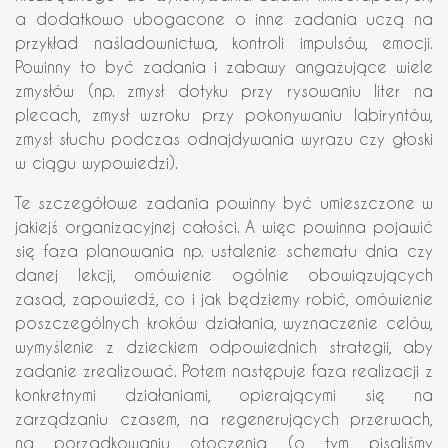
a dodatkowo ubogacone o inne zadania uczą na
przykład naśladownictwa, kontroli impulsów, emocji.
Powinny to być zadania i zabawy angażujące wiele
zmysłów (np. zmysł dotyku przy rysowaniu liter na
plecach, zmysł wzroku przy pokonywaniu labiryntów,
zmysł słuchu podczas odnajdywania wyrazu czy głoski
w ciągu wypowiedzi).
Te szczegółowe zadania powinny być umieszczone w
jakiejś organizacyjnej całości. A więc powinna pojawić
się faza planowania np. ustalenie schematu dnia czy
danej lekcji, omówienie ogólnie obowiązujących
zasad, zapowiedź, co i jak będziemy robić, omówienie
poszczególnych kroków działania, wyznaczenie celów,
wymyślenie z dzieckiem odpowiednich strategii, aby
zadanie zrealizować. Potem następuje faza realizacji z
konkretnymi działaniami, opierającymi się na
zarządzaniu czasem, na regenerujących przerwach,
na porządkowaniu otoczenia (o tym pisaliśmy