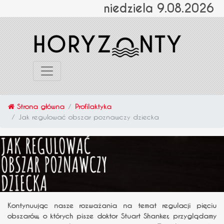
niedziela 9.08.2026
Strona główna
Profilaktyka
Jak regulować obszar poznawczy dziecka
Kontynuując nasze rozważania na temat regulacji pięciu
obszarów, o których pisze doktor Stuart Shanker, przyglądamy