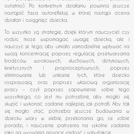
ostatnio). Po konkretnym działaniu powinna jeszcze
nastąpić faza autorefleksji, w której nastąpi ocena
działań i osiągnięć dziecka.
To wszystko są strategie, dzięki którym nauczyciel czy
rodzic może wspomagać uwagę dziecka, ale i
nauczyć je tego, aby umiało samodzielnie wpływać na
swoją koncentrację poprzez regulację przetwarzania
bodźców wzrokowych, słuchowych, dotykowych,
kinetycznych i proprioceptywnych, poprzez
eliminowanie lub unikanie tych, które dziecko
rozpraszają, oraz poprzez właściwą organizację
pracy – czyli poprzez zapewnienie sobie tego
wszystkiego, co jest mu potrzebne, aby mogło się
skupić i wykonać zadanie najlepiej, jak potrafi. Aby tak
się mogło stać, potrzeba jeszcze budowania w
dziecku wiary w siebie, przekonania go, że sobie
poradzi, i nauczenie patrzenia na szkolne zadania
jako na wyzwania niosące radość i satysfakcję.