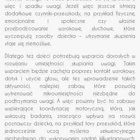
więc i spadku uwagi. Jeżeli więc jeszcze istnieją
dodatkowe czynniki-przeszkody, na przykład fizyczne,
emocjonalne i społeczne czy właśnie
przebodźcowanie wzrokowe, słuchowe, które
wyczerpują zasoby dziecka – utrzymanie skupienia
staje się niemożliwe.
Dlatego też dzieci potrzebują wsparcia dorosłych w
rozwijaniu umiejętności skupiania uwagi. Takim
wsparciem będzie zachęta poprzez kontakt wzrokowy,
dotyk i użycie głosu, ale też wprowadzenie takich
aktywności, najlepiej zabaw, które pozwolą
wytrenować mikroumiejętności niezbędne do
podtrzymania uwagi. A więc powinny być to zabawy
wspierające koordynację motoryczną, która, jak
wskazują badania, znacząco wpływa na rozwój
poznawczy dziecka, na przykład tory przeszkód, które
jednocześnie uczą myślenia sekwencyjnego
niezbędnego do wykonywania zadań kilkuetapowych,