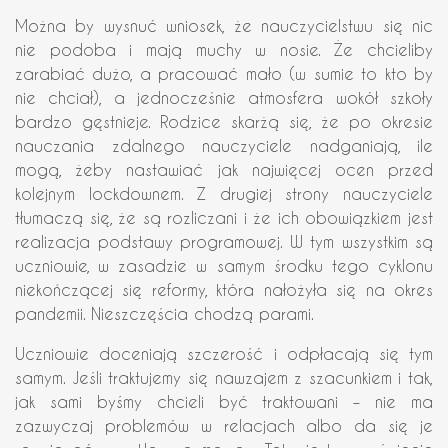
Można by wysnuć wniosek, że nauczycielstwu się nic
nie podoba i mają muchy w nosie. Że chcieliby
zarabiać dużo, a pracować mało (w sumie to kto by
nie chciał), a jednocześnie atmosfera wokół szkoły
bardzo gęstnieje. Rodzice skarżą się, że po okresie
nauczania zdalnego nauczyciele nadganiają, ile
mogą, żeby nastawiać jak najwięcej ocen przed
kolejnym lockdownem. Z drugiej strony nauczyciele
tłumaczą się, że są rozliczani i że ich obowiązkiem jest
realizacja podstawy programowej. W tym wszystkim są
uczniowie, w zasadzie w samym środku tego cyklonu
niekończącej się reformy, która nałożyła się na okres
pandemii. Nieszczęścia chodzą parami.
Uczniowie doceniają szczerość i odpłacają się tym
samym. Jeśli traktujemy się nawzajem z szacunkiem i tak,
jak sami byśmy chcieli być traktowani – nie ma
zazwyczaj problemów w relacjach albo da się je