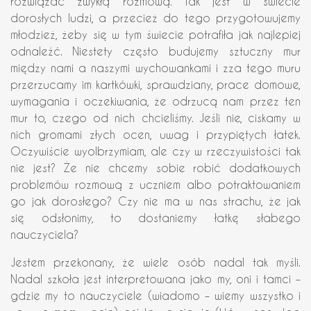
rozwiązać zwykłą rozmową. Tak jest w świecie
dorosłych ludzi, a przecież do tego przygotowujemy
młodzież, żeby się w tym świecie potrafiła jak najlepiej
odnaleźć. Niestety często budujemy sztuczny mur
między nami a naszymi wychowankami i zza tego muru
przerzucamy im kartkówki, sprawdziany, prace domowe,
wymagania i oczekiwania, że odrzucą nam przez ten
mur to, czego od nich chcieliśmy. Jeśli nie, ciskamy w
nich gromami złych ocen, uwag i przypiętych łatek.
Oczywiście wyolbrzymiam, ale czy w rzeczywistości tak
nie jest? Że nie chcemy sobie robić dodatkowych
problemów rozmową z uczniem albo potraktowaniem
go jak dorosłego? Czy nie ma w nas strachu, że jak
się odsłonimy, to dostaniemy łatkę słabego
nauczyciela?
Jestem przekonany, że wiele osób nadal tak myśli.
Nadal szkoła jest interpretowana jako my, oni i tamci –
gdzie my to nauczyciele (wiadomo – wiemy wszystko i