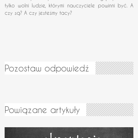
tylko wolni ludzie, którymi nauczyciele powinni być. A
czy są? A czy jesteśmy tacy?
Pozostaw odpowiedź
Powiązane artykuły