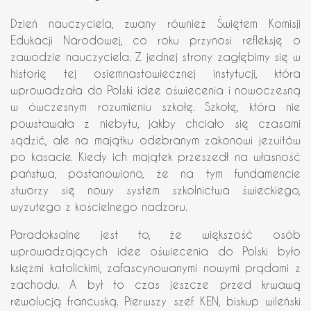
Dzień nauczyciela, zwany również Świętem Komisji
Edukacji Narodowej, co roku przynosi refleksję o
zawodzie nauczyciela. Z jednej strony zagłębimy się w
historię tej osiemnastowiecznej instytucji, która
wprowadzała do Polski idee oświecenia i nowoczesną
w ówczesnym rozumieniu szkołę. Szkołę, która nie
powstawała z niebytu, jakby chciało się czasami
sądzić, ale na majątku odebranym zakonowi jezuitów
po kasacie. Kiedy ich majątek przeszedł na własność
państwa, postanowiono, że na tym fundamencie
stworzy się nowy system szkolnictwa świeckiego,
wyzutego z kościelnego nadzoru.
Paradoksalne jest to, że większość osób
wprowadzających idee oświecenia do Polski było
księżmi katolickimi, zafascynowanymi nowymi prądami z
zachodu. A był to czas jeszcze przed krwawą
rewolucją francuską. Pierwszy szef KEN, biskup wileński