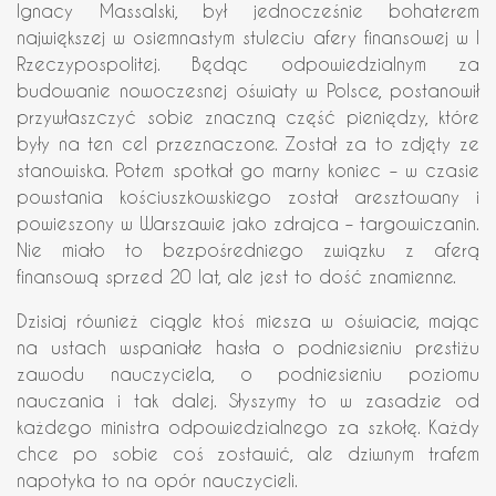
Ignacy Massalski, był jednocześnie bohaterem
największej w osiemnastym stuleciu afery finansowej w I
Rzeczypospolitej. Będąc odpowiedzialnym za
budowanie nowoczesnej oświaty w Polsce, postanowił
przywłaszczyć sobie znaczną część pieniędzy, które
były na ten cel przeznaczone. Został za to zdjęty ze
stanowiska. Potem spotkał go marny koniec – w czasie
powstania kościuszkowskiego został aresztowany i
powieszony w Warszawie jako zdrajca – targowiczanin.
Nie miało to bezpośredniego związku z aferą
finansową sprzed 20 lat, ale jest to dość znamienne.
Dzisiaj również ciągle ktoś miesza w oświacie, mając
na ustach wspaniałe hasła o podniesieniu prestiżu
zawodu nauczyciela, o podniesieniu poziomu
nauczania i tak dalej. Słyszymy to w zasadzie od
każdego ministra odpowiedzialnego za szkołę. Każdy
chce po sobie coś zostawić, ale dziwnym trafem
napotyka to na opór nauczycieli.