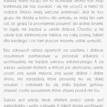
zawsze mamy rację), oni to uczniowie (którzy non stop
kombinują, jak nas oszukać i się nie uczyć), a tamci to
rodzice (którzy mają wieczne pretensje). Jeśli te trzy
grupy nie dojdą w końcu do wniosku, że mają ten sam
cel, że grają (a przynajmniej powinni) do jednej bramki,
to nigdy nie będzie w szkole dobrze. Choćby w tej
szkole były elektroniczne tablice na całą ścianę, tablet
dla każdego i co tam jeszcze możemy sobie wymyślić.
Bez zdrowych relacji opartych na zaufaniu i dobrze
rozumianym partnerstwie w procesie edukacji i
wychowania, nie będzie sukcesu edukacyjnego. A za
sukces uważam moment, w którym po ukończeniu szkoły
uczeń zna swoje miejsce, zna swoje dobre i słabe
strony, ma narzędzia, które pozwolą mu się dalej
rozwijać i cokolwiek by się stało, będzie gotowy
stawiać czoła wyzwaniom, które stawia przed nim los.
Sukces jest wtedy, kiedy efektem pracy szkoły jest
samodzielny i wolny człowiek. A takich mogą wychować