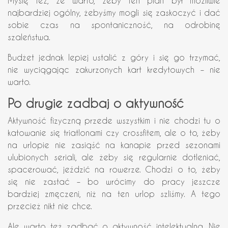
Myślę też, że warto, żeby ten plan był możliwie
najbardziej ogólny, żebyśmy mogli się zaskoczyć i dać
sobie czas na spontaniczność, na odrobinę
szaleństwa.
Budżet jednak lepiej ustalić z góry i się go trzymać,
nie wyciągając zakurzonych kart kredytowych – nie
warto.
Po drugie zadbaj o aktywność
Aktywność fizyczną przede wszystkim i nie chodzi tu o
katowanie się triatlonami czy crossfitem, ale o to, żeby
na urlopie nie zasiąść na kanapie przed sezonami
ulubionych seriali, ale żeby się regularnie dotleniać,
spacerować, jeździć na rowerze. Chodzi o to, żeby
się nie zastać – bo wrócimy do pracy jeszcze
bardziej zmęczeni, niż na ten urlop szliśmy. A tego
przecież nikt nie chce.
Ale warto też zadbać o aktywność intelektualną. Nie