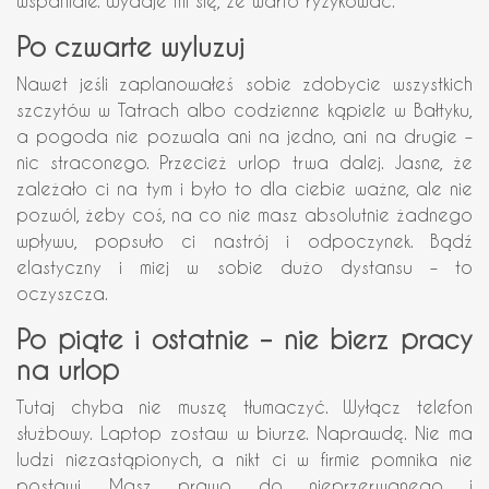
wspaniale. Wydaje mi się, że warto ryzykować.
Po czwarte wyluzuj
Nawet jeśli zaplanowałeś sobie zdobycie wszystkich
szczytów w Tatrach albo codzienne kąpiele w Bałtyku,
a pogoda nie pozwala ani na jedno, ani na drugie –
nic straconego. Przecież urlop trwa dalej. Jasne, że
zależało ci na tym i było to dla ciebie ważne, ale nie
pozwól, żeby coś, na co nie masz absolutnie żadnego
wpływu, popsuło ci nastrój i odpoczynek. Bądź
elastyczny i miej w sobie dużo dystansu – to
oczyszcza.
Po piąte i ostatnie – nie bierz pracy
na urlop
Tutaj chyba nie muszę tłumaczyć. Wyłącz telefon
służbowy. Laptop zostaw w biurze. Naprawdę. Nie ma
ludzi niezastąpionych, a nikt ci w firmie pomnika nie
postawi. Masz prawo do nieprzerwanego i