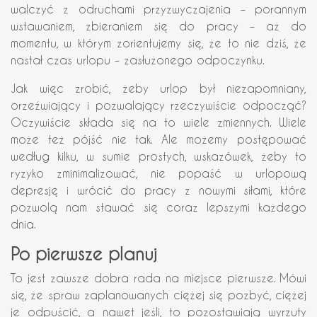
walczyć z odruchami przyzwyczajenia – porannym
wstawaniem, zbieraniem się do pracy – aż do
momentu, w którym zorientujemy się, że to nie dziś, że
nastał czas urlopu – zasłużonego odpoczynku.
Jak więc zrobić, żeby urlop był niezapomniany,
orzeźwiający i pozwalający rzeczywiście odpocząć?
Oczywiście składa się na to wiele zmiennych. Wiele
może też pójść nie tak. Ale możemy postępować
według kilku, w sumie prostych, wskazówek, żeby to
ryzyko zminimalizować, nie popaść w urlopową
depresję i wrócić do pracy z nowymi siłami, które
pozwolą nam stawać się coraz lepszymi każdego
dnia.
Po pierwsze planuj
To jest zawsze dobra rada na miejsce pierwsze. Mówi
się, że spraw zaplanowanych ciężej się pozbyć, ciężej
je odpuścić, a nawet jeśli, to pozostawiają wyrzuty