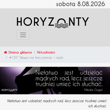
sobota 8.08.2026
Strona główna
Aktualności
#107 Słowo na horyzoncie – rady
Niełatwo jest udzielać mądrych rad, lecz jeszcze trudniej umieć
ich słuchać.