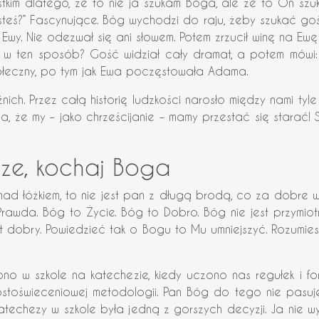
kim dlatego, że to nie ja szukam Boga, ale że to On szuk
teś?” Fascynujące. Bóg wychodzi do raju, żeby szukać gości
Ewy. Nie odezwał się ani słowem. Potem zrzucił winę na Ewę
ym w ten sposób? Gość widział cały dramat, a potem mówi: 
społeczny, po tym jak Ewa poczęstowała Adama.
ich. Przez całą historię ludzkości narosło między nami tyle
a, że my – jako chrześcijanie – mamy przestać się starać! S
sze, kochaj Boga
nad łóżkiem, to nie jest pan z długą brodą, co za dobre 
awda. Bóg to Życie. Bóg to Dobro. Bóg nie jest przymiotn
e jest dobry. Powiedzieć tak o Bogu to Mu umniejszyć. Rozum
ono w szkole na katechezie, kiedy uczono nas regułek i 
ostoświeceniowej metodologii. Pan Bóg do tego nie pasuje
techezy w szkole była jedną z gorszych decyzji. Ja nie wyn