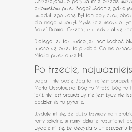
Chrześcijaństwo porywa mnie przede wszyst
człowiekowi przez Boga? „Adamie, gdzie jes
uwodził jego żonę. Był tam cały czas, obok 
dla niego stworzył. Myśleliście kiedyś o t
Boże”. Dramat. Grzech już wtedy stał się 
Dlatego też tak trudno jest nam kochać bliźn
trudno się przez to przebić. Co nie oznacz
Miłości przez duże M.
Po trzecie, najważniej
Boga – nie bozię. Bóg to nie jest obrazek 
Maria Wesołowska. Bóg to Miłość. Bóg to Pr
jakiś, nie jest prawdziwy, nie jest żywy, ni
codziennie to pytanie.
Wydaje mi się, że dużo krzywdy nam zrobi
ramy szkolne, w ramy dziwnie rozumianej, p
wydaje mi się, że decyzja o umieszczeniu ka