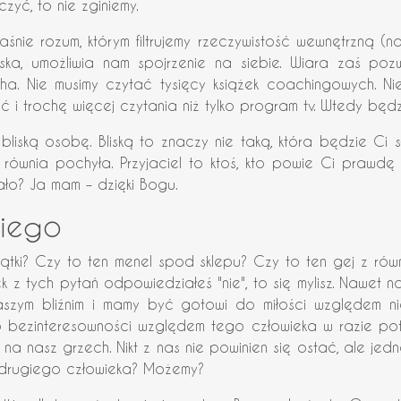
zyć, to nie zginiemy.
śnie rozum, którym filtrujemy rzeczywistość wewnętrzną (na
iska, umożliwia nam spojrzenie na siebie. Wiara zaś po
cha. Nie musimy czytać tysięcy książek coachingowych. N
 trochę więcej czytania niż tylko program tv. Wtedy będz
liską osobę. Bliską to znaczy nie taką, która będzie Ci sł
 równia pochyła. Przyjaciel to ktoś, kto powie Ci prawdę 
ało? Ja mam – dzięki Bogu.
niego
siątki? Czy to ten menel spod sklepu? Czy to ten gej z rów
ek z tych pytań odpowiedziałeś "nie", to się mylisz. Nawet 
 naszym bliźnim i mamy być gotowi do miłości względem ni
 bezinteresowności względem tego człowieka w razie potr
 na nasz grzech. Nikt z nas nie powinien się ostać, ale je
 drugiego człowieka? Możemy?