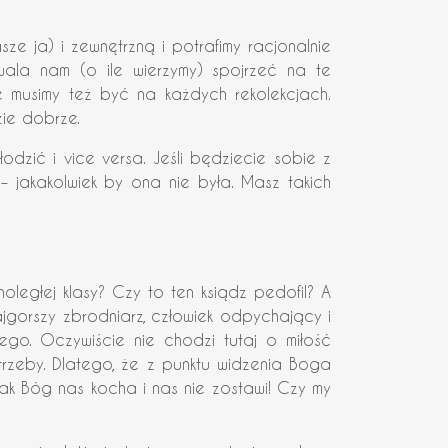
sze ja) i zewnętrzną i potrafimy racjonalnie
zwala nam (o ile wierzymy) spojrzeć na te
ie musimy też być na każdych rekolekcjach.
ie dobrze.
odzić i vice versa. Jeśli będziecie sobie z
– jakakolwiek by ona nie była. Masz takich
noległej klasy? Czy to ten ksiądz pedofil? A
najgorszy zbrodniarz, człowiek odpychający i
ego. Oczywiście nie chodzi tutaj o miłość
zeby. Dlatego, że z punktu widzenia Boga
dnak Bóg nas kocha i nas nie zostawi! Czy my