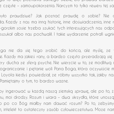
 częste – samoupokorzenia. Narcyzm to tylko rewers tej sam
 było prawdziwe? Jak poznać prawdę o sobie? Nie
 da. Każdy z nas ma inną historię, inne doświadczenia, inne ra
-gorzkim sosie trzeba szukać tych interesujących nas odpo
oszukał albo nas pochwalił. I takie wydarzenie potrafi wg
a nie da się tego zrobić do końca, ale myślę, że to
Każdy ma jakieś rany, a bardzo często przeradzają się on
ery ducha ze sferą psyche. Nie wierzcie w to, że modlitwą m
o ograniczanie i pętanie woli Pana Boga, która oczywiście
y Loyola kiedyś powiedział, że róbmy wszystko tak, jakby n
Pamiętajmy o tym, to bardzo ważne.
by ingerować w każdą naszą ziemską sprawę, ale po to, ż
u, moi drodzy. Rozum i wiara – dwa skrzydła, które unosz
o po co Bóg miałby nam dawać rozum? Po to, żebyśmy g
zum, intelekt to ostateczny zasób człowieczeństwa. Może n