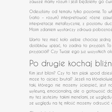
zawsze mamy rozum i jeśli będziemy go ćwic
Odeszliśmy od tematu tylko pozornie. To wła
(ratio – rozum) interpretować różne zjaw
interpretacje metafizycznie, z poziomu du
Moim zdaniem wystarczy zdrowa pobożność i
Warto też mieć koło siebie chociaż jedną b
dzióbków spijać, to żadna to przyjaźń. To
przyjaciół? Czy Twoje ego już wszystkich ol
Po drugie kochaj bliź
Kim jest bliźni? Czy to ten pijak spod dzie
może to ojciec brutal? Jeżeli na którekolwi
taki, którego nie możemy ścierpieć, jest
wylewną, emocjonalną, ale o gotowość do
my też jesteśmy takimi menelami, ze względu
ze względu na tę miłość możemy odrzucić