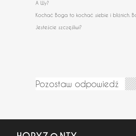
A Wy?
Kochać Boga to kochać siebie i bliźnich. 
Jesteście szczęśliwi?
Pozostaw odpowiedź