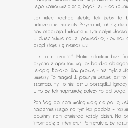
tego samouwielbienia, bądź też – co równie
Jak więc kochać siebie, tak żeby to
uniwersalnej recepty. Przykro mi, tak się nie
nas otaczają. I właśnie w tym całym słodko
w dzieciństwie nawet powiedział, ktoś nas 
osąd staje się niemożliwy.
Jak to naprawić? Moim zdaniem bez Bog
psychoterapeutów są tak bardzo oblegane. 
terapią. Bardzo Was proszę – nie mylcie sf
uwierzy. To magia! W pewnym sensie jest t
szantażujmy. To nie jest w porządku! Ignac
w to, że tak naprawdę zależy to od Boga. 
Pan Bóg dał nam wolną wolę nie po to, że
najcenniejszego na tym łez padole – rozum
powinny nam otwierać każdy dzień. No b
informację z Internetu? Pamiętajcie, że ro