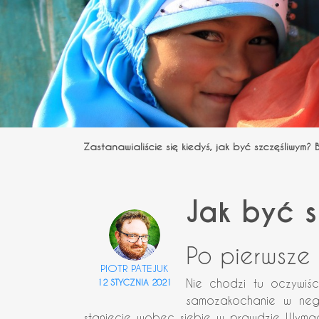
Zastanawialiście się kiedyś, jak być szczęśliwym?
Jak być s
Po pierwsze 
PIOTR PATEJUK
Nie chodzi tu oczywiśc
12 STYCZNIA 2021
samozakochanie w nega
stanięcie wobec siebie w prawdzie. Wym