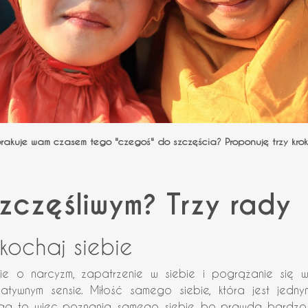
 Brakuje wam czasem tego "czegoś" do szczęścia? Proponuję trzy krok
zczęśliwym? Trzy rady
kochaj siebie
ie o narcyzm, zapatrzenie w siebie i pogrążanie się w 
tywnym sensie. Miłość samego siebie, która jest jedny
aga to więc poznania samego siebie, bo prawda bardzo