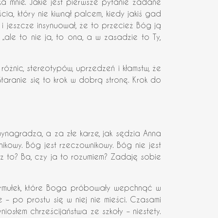
a mnie. Jakie jest pierwsze pytanie zadane
a, który nie kiwnął palcem, kiedy jakiś gad
 i jeszcze insynuował, że to przecież Bóg ją
„ale to nie ja, to ona, a w zasadzie to Ty,
 różnic, stereotypów, uprzedzeń i kłamstw, że
taranie się to krok w dobrą stronę. Krok do
wynagradza, a za złe karze, jak sędzia Anna
ikowy. Bóg jest rzeczownikowy. Bóg nie jest
iesz to? Ba, czy ja to rozumiem? Zadaję sobie
formułek, które Boga próbowały wepchnąć w
 – po prostu się w niej nie mieści. Czasami
iosłem chrześcijaństwa ze szkoły – niestety.