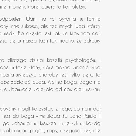
ej monety, której awers to kompleksy.
 odpowiem Wam na te pytania w formie
ny, inne sukcesy, ale też innych ludzi, którzy
wiedzi. Bo często jest tak, że ktoś nam coś
nieść się w naszą jaźń tak mocno, że zdrowy
 dlatego dzisiaj kozetki psychologów i
e w takie stany, które można zmienić tylko
ożna wyleczyć choroby, jeśli tylko się w to
 może zdziałać cuda. Ale na Boga, Boga nie
asze zbawienie zależało od nas, ale wierzmy
ebyśmy mogli korzystać z tego, co nam dał
ą nas do Boga – te słowa św. Jana Pawła II
o schowali w kieszeń i wierzyli w każdą
am zabraknąć prądu, ropy, czegokolwiek, ale