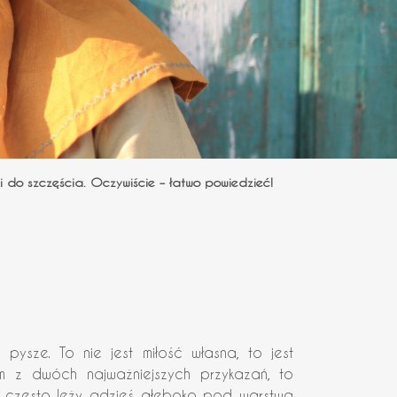
i do szczęścia. Oczywiście – łatwo powiedzieć!
pysze. To nie jest miłość własna, to jest
m z dwóch najważniejszych przykazań, to
 często leży gdzieś głęboko pod warstwą